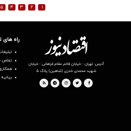
۵
۴
۳
۲
۱
راه های 
تبلیغات
تماس با
آدرس: تهران - خیابان قائم مقام فراهانی - خیابان
همکاری 
شهید محمدی خدری (شاهین) پلاک ۵
بیانیه 