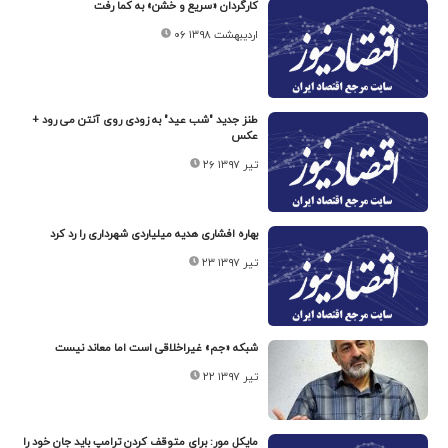
کارگردان «سریع و خشن» به کما رفت
۰۶ اردیبهشت ۱۳۹۸
طنز جدید "شب عید" به زودی روی آنتن می رود +
عکس
۲۶ تیر ۱۳۹۷
بهاره افشاری هدیه میلیاردی شهرداری را رد کرد
۲۳ تیر ۱۳۹۷
شبکه «جم» غیراخلاقی است اما معاند نیست
۲۲ تیر ۱۳۹۷
مایکل مور: برای متوقف کردن ترامپ باید جان خود را