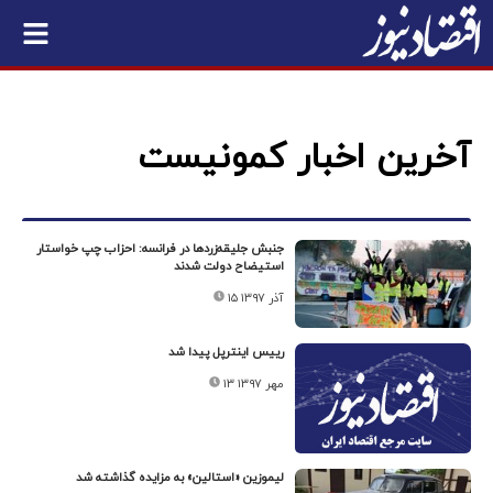
آخرین اخبار کمونیست
جنبش جلیقه‌زردها در فرانسه: احزاب چپ خواستار
استیضاح دولت شدند
۱۵ آذر ۱۳۹۷
رییس اینترپل پیدا شد
۱۳ مهر ۱۳۹۷
لیموزین «استالین» به مزایده گذاشته شد