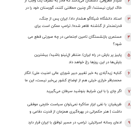
2
سردار معروفی: دشمنان می‌دانند که قادر به تصرف یک وجب از
خاک ایران نیستند/ اگر چنین حماقتی کنند، گورستان خود را در
آنجا خواهند یافت/ دیپلماسی بدون پشتیبانی مردمی
3
استاد دانشگاه شیکاگو هشدار داد/ ایران پس از جنگ،
امکان‌پذیر نیست
قدرتمندتر از گذشته ظاهر شده/ ترامپ ممکن است برای
دستیابی به یک پیروزی نمادین پیش از انتخابات میان‌دوره‌ای
4
مستمری بازنشستگان تامین اجتماعی در چه صورتی قطع می
کنگره، به عملیات زمینی روی بیاورد
شود؟
5
پاییز پر بارش در راه ایران/ منتظر ال‌نینو باشید/ بیشترین
بارش‌ها در این روزها رخ خواهد داد
6
کنایه زیدآبادی به خبر تغییر دبیر شورای عالی امنیت ملی/ انگار
محمدباقر خرازی خیلی هم از اوضاع کشور بی‌خبر نیست، این ما
هستیم که بی‌خبریم
7
اگر چای را با این شرایط بنوشید سرطان می‌گیرید
8
ظریفیان: با نفی ابزار مذاکره نمی‌توان سیاست خارجی موفقی
داشت | هنر حکمرانی در بهره‌گیری همزمان از قدرت دفاعی و
ظرفیت‌های دیپلماتیک است، نه حذف یکی به نفع دیگری
9
ادعای رسانه اسرائیلی: ترامپ در مسیر توافق با ایران قرار دارد