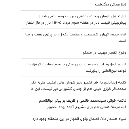
ژیلا هدائی درگذشت
دلار ۷ هزار تومان ریخت، بازدهی یورو و درهم منفی شد |
پیش‌بینی قیمت دلار در هفته سوم مرداد 1405 | بازار در فاز انتظار
امام جمعه تهران: شخصیت و عظمت یک زن در پرتوی عفت و حیا
است
وقوع انفجار مهیب در مسکو
ادعای الجزیره: ایران خواست عمان مبنی بر عدم مغایرت توافق با
قواعد بین‌المللی را پذیرفت
کنایه زیدآبادی به خبر تغییر دبیر شورای عالی امنیت ملی/ انگار
محمدباقر خرازی خیلی هم از اوضاع کشور بی‌خبر نیست، این ما
هستیم که بی‌خبریم
فاتحه خوانی سیدمحمد خاتمی و ظریف بر پیکر ابوالقاسم
قاسم‌زاده/ همتی هم برای تشییع آمده بود+ تصاویر
سپاه هشدار داد/ احتمال وقوع انفجار در این منطقه وجود دارد