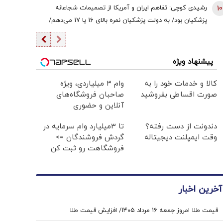
10
رشیدی کوچی: تفاهم ایران و آمریکا از تصمیمات شجاعانه
پزشکیان بود/ به دولت پزشکیان نمره بالای ۱۶ یا ۱۷ می‌دهم/
یقین بدانید اگر هر فرد دیگری جای پزشکیان بود، کشور با
مشکلات بزرگی روبه‌رو می‌شد/ اگر جلیلی رئیس‌جمهور
می‌شد...
پیشنهاد ویژه
کالا و خدمات خود را به
وام ۳ میلیاردی، ویژه
صورت اقساطی بفروشید
صاحبان فروشگاه‌های
آنلاین و حضوری
دندونت از دست رفته؟
تا 3میلیارد وام سرمایه در
وقت ایمپلنت دیجیتاله
گردش فروشندگان =>
فروشگاهت رو ثبت کن
آخرین اخبار
قیمت طلا امروز جمعه ۱۶ مرداد ۱۴۰۵/ افزایش قیمت طلا