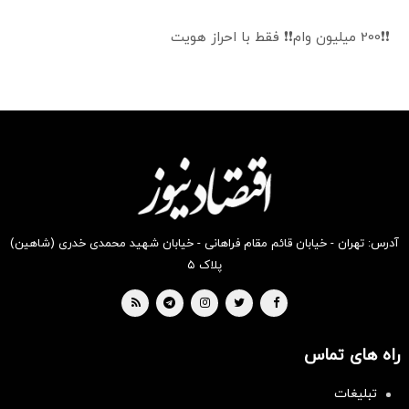
❗❗200 میلیون وام❗❗ فقط با احراز هویت
آدرس: تهران - خیابان قائم مقام فراهانی - خیابان شهید محمدی خدری (شاهین)
پلاک ۵
راه های تماس
تبلیغات