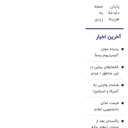
درد،
اسنپ
پایان
حمله
بدون
پی | در
دغدغه
به
دارو،
۴ قسط
هزینه
زردی
بدون
بدون
های
دندان
تزریق،
سود و
دندان
ها با
بدون
کارمزد!
آخرین اخبار
پزشکی
ژل
جراحی!
با پک
سفید
(پرسش‌نامه)
پدیده جوان
سفید
کننده
1
آلومینیوم رسماً
کننده
دندان!
پرسپولیسی شد
خانگی
خرید40%تخفیف
انفجارهای پیاپی در
2
این مناطق / مردم
آماده باشند
هشدار ولایتی به
3
آمریکا و اسرائیل/
منطقه را ترک کنید
قیمت غذای
4
دانشجویی اعلام
شد
پاکستان بعد از
5
امضای توافق مکه: