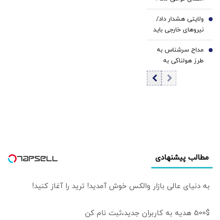
باید در برابر اسرائیل
ولایتی هشدار داد/
متحد شویم
6
نیروهای خارجی باید
منطقه را ترک کنند
مداح سرشناس به
7
طرز هولناکی به
قتل رسید / فیلم
جنایت برای خانواده
ارسال شد
مطالب پیشنهادی
به دنیای عالی بازار والکس خوش آمدید! ترید را آغاز کنید!
500$ هدیه به کاربران جدید،ثبت نام کن