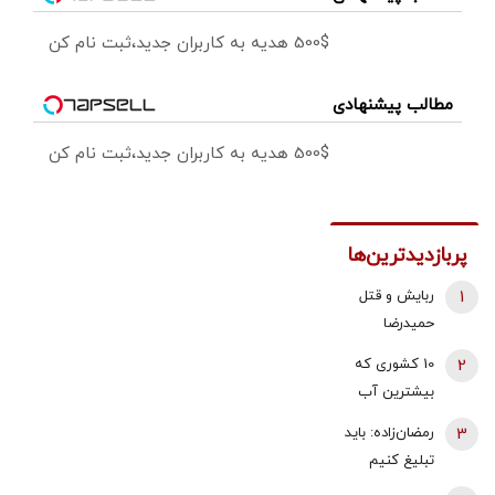
500$ هدیه به کاربران جدید،ثبت نام کن
مطالب پیشنهادی
500$ هدیه به کاربران جدید،ثبت نام کن
پربازدیدترین‌ها
1
ربایش و قتل
حمیدرضا
رجب‌زاده تایید
2
10 کشوری که
شد/ ارسال
بیشترین آب
ویدئویی از
شیرین جهان را
3
رمضان‌زاده: باید
لحظه قتل او
دارند
تبلیغ کنیم
برای
«پیمان مکه»
خانواده‌اش+