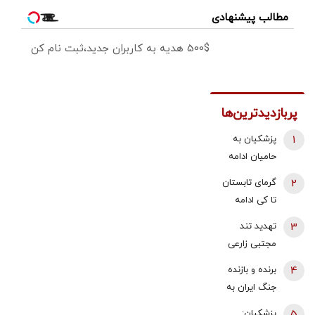
مطالب پیشنهادی
500$ هدیه به کاربران جدید،ثبت نام کن
پربازدیدترین‌ها
1
پزشکیان به
حامیان ادامه
جنگ:
2
گرمای تابستان
همین‌جوری
تا کی ادامه
نگویید بزن/
دارد؟/
3
تهدید تند
تبعاتش را هم
هواشناسی: ۴۰
مجتبی زارعی
باید دید
تا ۵۰ روز دیگر
علیه باقر
4
برنده و بازنده
گرما در پیش
خرازی:حاضرم با
جنگ ایران به
داریم
وضو شلاقت را
روایت
5
پزشکیان:
اجرا کنم