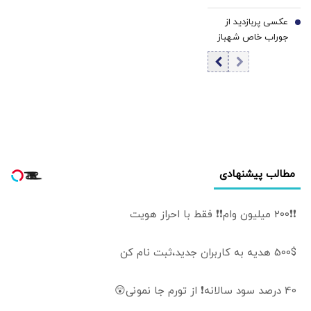
مرتضوی/ حرف های
عکسی پربازدید از
تازه پزشکیان درباره
7
جوراب‌ خاص شهباز
بازگشت ایرانی ها
شریف در مراسم
به کشور
امضاء توافق‌ مکه
مطالب پیشنهادی
❗❗200 میلیون وام❗❗ فقط با احراز هویت
500$ هدیه به کاربران جدید،ثبت نام کن
40 درصد سود سالانه❗ از تورم جا نمونی😲