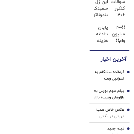
سوالات
این ژل
کنکور
سفیدکننده
1406
دندوناتو
همه
در حد
❗❗200
پایان
رشته‌ها
لمینت
میلیون
دغدغه
لو
سفید
وام❗❗
هزینه
رفت!!!!!
میکنه
فقط با
های
(40%تخفیف)
احراز
دندان
آخرین اخبار
هویت
پزشکی
با پک
فرمانده سنتکام به
سفید
1
اسرائیل رفت
کننده
خانگی
پیام مهم بورس به
2
بازارهای رقیب/ بازار
سرمایه وارد
عکس خاص هدیه
مرحله‌ای جدید از
3
تهرانی در مکانی
رشد می‌شود؟
متفاوت
فیلم جدید
4