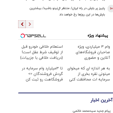
یقین بدانید اگر هر فرد دیگری جای پزشکیان بود، کشور با
10
پاییز پر بارش در راه ایران/ منتظر ال‌نینو باشید/ بیشترین
مشکلات بزرگی روبه‌رو می‌شد/ اگر جلیلی رئیس‌جمهور
بارش‌ها در این روزها رخ خواهد داد
می‌شد...
پیشنهاد ویژه
وام ۳ میلیاردی، ویژه
استعلام خلافی خودرو قبل
صاحبان فروشگاه‌های
از توقیف شرط عقل است!
آنلاین و حضوری
(دریافت خلافی با جزییات)
به هر اندازه ای که میخوای
تا 3میلیارد وام سرمایه در
میتونی نقره بخری از
گردش فروشندگان =>
سرمایه ات محافظت کنی
فروشگاهت رو ثبت کن
آخرین اخبار
پیام جدید سیدمحمد خاتمی