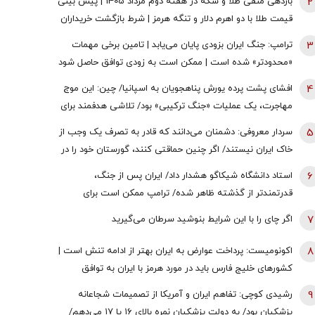
2
بازدهی منفی طلا و سکه در هفته دوم مرداد 1405 | پیش بینی
قیمت طلا با دو اهرم دلار و تنگه هرمز | شرط بازگشت خریداران
به بازار
3
ترامپ: جنگ ایران بزودی پایان می‌یابد | تامین برخی مهمات
«محدودتر» شده است | ممکن است به زودی توافق حاصل شود
| ما ذخایر تقریبا نامحدود داریم
4
افشای پشت پرده یورش پناهجویان به اسپانیا/ چین: این موج
مهاجرت، یک عملیات «جنگ ترکیبی» بود/ تلاشی هدفمند برای
اعمال فشار بر دولت «پدرو سانچز»
5
سردار معروفی: دشمنان می‌دانند که قادر به تصرف یک وجب از
خاک ایران نیستند/ اگر چنین حماقتی کنند، گورستان خود را در
آنجا خواهند یافت/ دیپلماسی بدون پشتیبانی مردمی
6
استاد دانشگاه شیکاگو هشدار داد/ ایران پس از جنگ،
امکان‌پذیر نیست
قدرتمندتر از گذشته ظاهر شده/ ترامپ ممکن است برای
دستیابی به یک پیروزی نمادین پیش از انتخابات میان‌دوره‌ای
7
اگر چای را با این شرایط بنوشید سرطان می‌گیرید
کنگره، به عملیات زمینی روی بیاورد
8
اکونومیست: پرداخت عوارض به ایران بهتر از ادامه تنش است |
کشورهای خلیج فارس باید در مورد هرمز با ایران به توافق
برسند | اعراب در مخمصهِ ترامپ گرفتار شده‌اند
9
رشیدی کوچی: تفاهم ایران و آمریکا از تصمیمات شجاعانه
پزشکیان بود/ به دولت پزشکیان نمره بالای ۱۶ یا ۱۷ می‌دهم/