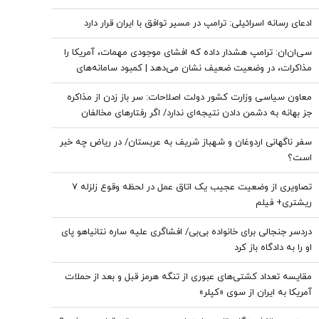
ادعای رسانه اسرائیلی: ترامپ در مسیر توافق با ایران قرار دارد
سی‌ان‌ان: ترامپ هشدار داده که افشای موجودی مهمات، آمریکا را
مذاکرات، در وضعیت ضعیف نشان می‌دهد | کمبود سامانه‌های
دفاع هوایی، متحدان عرب آمریکا را نگران کرده است
معاون سیاسی وزارت کشور دولت اصلاحات: سر باز زدن از مذاکره‌
جز بهانه به دشمن دادن نتیجه‌ای ندارد/ اگر رفتارهای مخالفان
مذاکره مهار نشود، کشور آسیب می‌بیند/ توهین به مسئولان
سفر ناگهانی اردوغان و شهباز شریف به عربستان/ در ریاض چه خبر
زمینه‌ساز طمع دشمنان است
است؟
تصاویری از وضعیت عجیب یک اتاق عمل در لحظه وقوع زلزله 7
ریشتری+ فیلم
دردسر جنجالی برای خانواده بی‌بی/ افشاگری علیه ساره نتانیاهو پای
او را به دادگاه باز کرد
مقایسه تعداد کشتی‌های عبوری از تنگه هرمز قبل و بعد از حملات
آمریکا به ایران از سوی «کپلر»