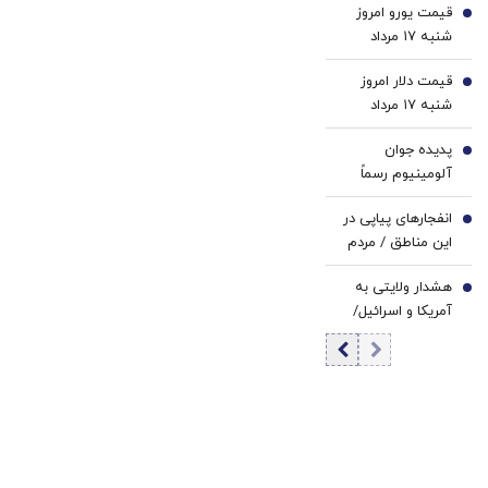
قیمت یورو امروز
قتل رسید؟
3
شنبه ۱۷ مرداد
۱۴۰۵/ افزایش
قیمت دلار امروز
قیمت یورو
4
شنبه ۱۷ مرداد
۱۴۰۵/ افزایش
پدیده جوان
قیمت دلار
5
آلومینیوم رسماً
پرسپولیسی شد
انفجارهای پیاپی در
6
این مناطق / مردم
آماده باشند
هشدار ولایتی به
7
آمریکا و اسرائیل/
منطقه را ترک کنید