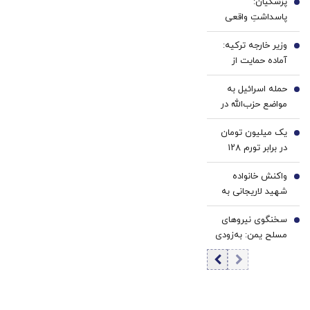
پزشکیان:
به کانادا/ ۳۰۰
2
پاسداشتِ واقعی
شاکی و ۷ متهم
مشروطه، فراخوانی
وزیر خارجه ترکیه:
است برای وفاق
3
آماده حمایت از
ملی، عقلانیت
مذاکرات ایران و
جمعی و تکیه بر
حمله اسرائیل به
آمریکا هستیم
4
حاکمیت قانون
مواضع حزب‌الله در
جنوب لبنان
یک میلیون تومان
5
در برابر تورم ۱۲۸
درصدی/ افزایش
واکنش خانواده
کالابرگ منتفی
6
شهید لاریجانی به
شد؟
یک ادعا/ از اظهارات
سخنگوی نیروهای
شتاب‌زده و غیر
7
مسلح یمن: به‌زودی
کارشناسی شدیداً
بیانیه مهم درباره
اجتناب کنید
یک عملیات
گسترده صادر
می‌شود