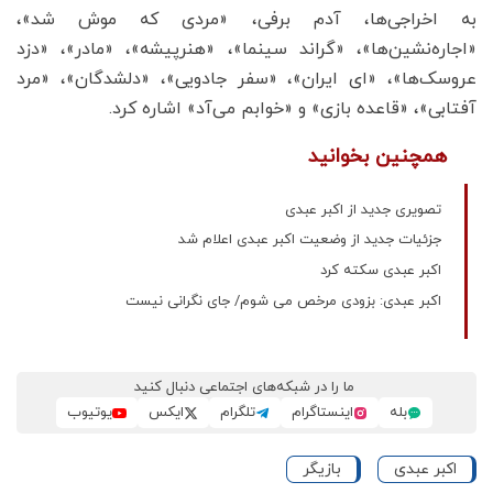
به اخراجی‌ها، آدم برفی، «مردی که موش شد»،
«اجاره‌نشین‌ها»، «گراند سینما»، «هنرپیشه»، «مادر»، «دزد
عروسک‌ها»، «ای ایران»، «سفر جادویی»، «دلشدگان»، «مرد
آفتابی»، «قاعده بازی» و «خوابم می‌آد» اشاره کرد.
همچنین بخوانید
تصویری جدید از اکبر عبدی
جزئیات جدید از وضعیت اکبر عبدی اعلام شد
اکبر عبدی سکته کرد
اکبر عبدی: بزودی مرخص می شوم/ جای نگرانی نیست
ما را در شبکه‌های اجتماعی دنبال کنید
بله
اینستاگرام
تلگرام
ایکس
یوتیوب
اکبر عبدی
بازیگر