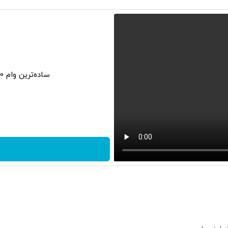
ساده‌ترین وام 150 میلیونی با کارمزد صفر | تکنوپی💙