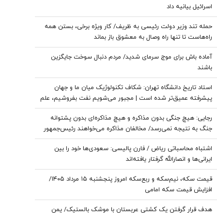
اسرائیل بیانیه داد
حمله تند وزیر دولت رئیسی به ظریف/ کار ویژه برخی، بستن همه
راه‌هاست تا تنها راه وصال به معشوق باز بماند
آماده باش برای موج سرمای شدید/ مردم دنبال سوخت جایگزین
باشند
استاد تاریخ دانشگاه تهران: شکاف تکنولوژیک میان ما و جهان
پیشرفته عمیق‌تر شده است | مجبور می‌شویم نفت بفروشیم، علم
بخریم
رجایی: هیچ جنگی بدون مذاکره و هیچ مذاکره‌ای بدون پشتوانه
جنگ به نتیجه نمی‌رسد/ مخالفان مذاکره می‌خواهند رئیس‌جمهور
را خسته کنند
اشتباه محاسباتی ریاض / فارن پالیسی: سعودی‌ها خود را بین
ایرانی‌ها و انصارالله گرفتار یافته‌اند
قیمت سکه، نیم‌سکه و ربع‌سکه امروز پنجشنبه ۱۵ مرداد ۱۴۰۵/
افزایش قیمت سکه امامی
هدف قرار گرفتن یک کشتی عربستان با موشک بالستیک/ یمن