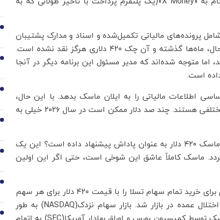
به کارمندان کرده‌اند. همچنین به آنها دسترسی زودهنگام به «X Money»(یک پلتفرم پرداخت با تأخیر طولانی که به
2
شامل پرونده‌های مالیاتی تکمیل‌شده و اسناد و مدارک پشتیبان
مربوط به امسال یا سال گذشته بود، ارائه دادند. با این حال، ماه‌ها گذشته و آن چک ۴۲۰ دلاری هرگز نقد نشده است.
3
، اما متوجه شده‌اند که مدیر مسئول این برنامه دیگر در آنجا
داده است.
4
سی اطلاعات مالیاتی را به ایلان ماسک بدهد. با این حال،
آمریکایی‌ها در حال دست و پنجه نرم کردن با مشکلات مختلفی هستند. چند صد دلار ممکن است در سال ۲۰۲۶ خیلی به
5
حالا شاید این سوال پیش بیاید چرا ۴۲۰ دلار؟ چرا ایلان ماسک ۴۲۰ دلار به عنوان پاداش پیشنهاد داده است؟ این یک
6
رف ماری‌جوانا است که به دهه ۱۹۷۰ برمی‌گردد. ماسک کاملاً عاشق این شوخی است، حتی اگر این اولین
7
او یک بار در رسانه‌های اجتماعی اعلام کرد که بودجه لازم برای خرید تمام سهام تسلا را با قیمت ۴۲۰ دلار برای هر سهم
تأمین کرده است. این امر منجر به سردرگمی آشکار و اختلال عمده در بازار شد. بازار سهام نزدک(NASDAQ) به طور
8
موقت معاملات سهام تسلا را به حالت تعلیق درآورد و ماسک توسط کمیسیون بورس و اوراق بهادار آمریکا(SEC) به اتهام