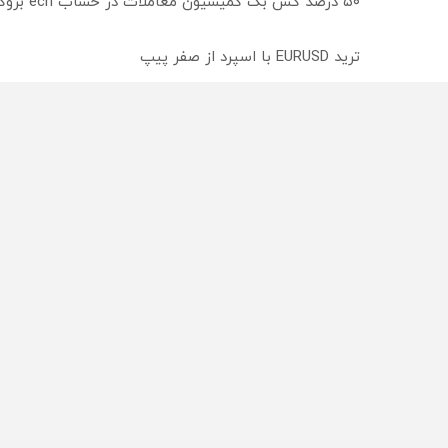
۵۰ درصد کش بک کمیسیون معاملات در حساب ecn بروکر اینوسلو
ترید EURUSD با اسپرد از صفر پیپ
میدونستی میتونی روی سهام آدیداس سرمایه گذاری کنی
از سراسر وب
محصولی که می‌خواستی رو
محصولی که می‌خواستی رو
در شکفت انگیز دیجی‌کالا بخر
در شگفت انگیز دیجی‌کالا ب
!
!
راه های 