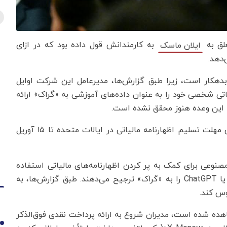
به کارمندانش قول داده بود که در ازای
ایلان ماسک
ک به تعدادی از کارمندان xAI مبلغ ۴۲۰ دلار بدهکار است، زیرا طبق گزارش‌ها، مدیرعامل این شرکت اوایل
یاتی شخصی خود را به عنوان داده‌های آموزشی به «گراک» ارائه
 این وعده هنوز محقق نشده‌ است.
این تلاشی برای بهبود قابلیت‌های «گراک» پیش از پایان مهلت تسلیم اظهارنامه مالیاتی در ایالات متحده تا ۱۵ آوریل
صنوعی برای کمک به پر کردن اظهارنامه‌های مالیاتی استفاده
می‌کنند، اما اکثر آنها هوش‌های مصنوعی کلود(Claude) یا ChatGPT را به «گراک» ترجیح می‌دهند. طبق گزارش‌ها، به
هده شده است، مدیران شروع به ارائه پرداخت نقدی فوق‌الذکر
1