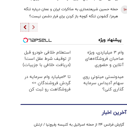
زیرساخت‌های منطقه، کابوس آمریکا بود
10
حمله حسین شریعتمداری به مذاکرات ایران و عمان درباره تنگه
هرمز/ گشودن تنگه کوچه باز ‌کردن برای فرار دشمن نیست؟
پیشنهاد ویژه
وام ۳ میلیاردی، ویژه
استعلام خلافی خودرو قبل
صاحبان فروشگاه‌های
از توقیف شرط عقل است!
آنلاین و حضوری
(دریافت خلافی با جزییات)
میدونستی میتونی روی
تا 3میلیارد وام سرمایه در
سهام آدیداس سرمایه
گردش فروشندگان =>
گذاری کنی؟
فروشگاهت رو ثبت کن
آخرین اخبار
گزارش فرانس ۲۴ از حمله اسرائیل به کنیسه رفیع‌نیا / ارتش