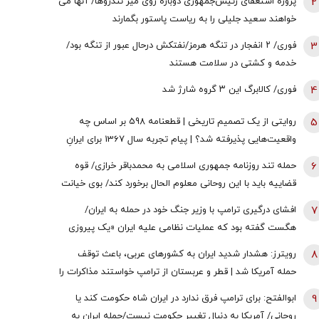
2
پروژه استعفای رئیس‌جمهوری دوباره روی میز تندروها/ آنها می
خواهند سعید جلیلی را به ریاست پاستور بگمارند
3
فوری/ ۲ انفجار در تنگه هرمز/نفتکش درحال عبور از تنگه بود/
خدمه و کشتی در سلامت هستند
4
فوری/ کالابرگ این ۳ گروه شارژ شد
5
روایتی از یک تصمیم تاریخی | قطعنامه 598 بر اساس چه
واقعیت‌هایی پذیرفته شد؟ | پیام تجربه سال 1367 برای ایرانِ
سال 1405
6
حمله تند روزنامه جمهوری اسلامی به محمدباقر خرازی/ قوه
قضاییه باید با این روحانی معلوم الحال برخورد کند/ بوی خیانت
به مشام می‌رسد
7
افشای درگیری ترامپ با وزیر جنگ خود در حمله به ایران/
هگست گفته بود که عملیات نظامی علیه ایران «یک پیروزی‌
سریع و نسبتاً آسان» خواهد بود/ کاخ سفید واکنش نشان داد
8
رویترز: هشدار شدید ایران به کشورهای عربی، باعث توقف
حمله آمریکا شد | قطر و عربستان از ترامپ خواستند مذاکرات را
از سر بگیرد | زیرساخت‌های حیاتی انرژی هدف قرار خواهند
9
ابوالفتح: برای ترامپ فرق ندارد در ایران شاه حکومت کند یا
گرفت اگر ...
روحانی/ آمریکا به دنبال تغییر حکومت نیست/حمله ایران به