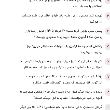
2
پزشکیان به حامیان ادامه جنگ: همین‌جوری نگویید بزن/
تبعاتش را هم باید دید
3
تهدید تند مجتبی زارعی علیه باقر خرازی:حاضرم با وضو شلاقت
را اجرا کنم
4
پیش بینی بورس فردا شنبه 17 مرداد 1405 | موتور رشد بازار
روشن شد | آخرین حلقه تایید روند صعودی چیست؟
5
واکنش امام جمعه اردبیل به اظهارات محمدباقر خرازی/ چرا
برخورد نمی‌شود؟
6
اظهارات جنجالی تد کروز درباره ایران: آنچه من بارها از ترامپ و
اسرائیل خواسته‌ام، تسلیح معترضان و تحویل اسلحه به آنان
است
7
پزشکیان: می‌گویند رهبری مخالف مذاکره بود/ در صداوسیما
این‌گونه القا می‌شود که رهبری گفته‌اند «اصلاً مذاکره
نمی‌کنیم» / ما با اجازه ایشان مذاکره کردیم
8
برنده و بازنده جنگ ایران به روایت «تلگراف» | صلحی متفاوت با
آنچه ترامپ می‌خواست | امضای توافق نزدیک است؟
9
گرمای تابستان تا کی ادامه دارد؟/هواشناسی: ۴۰ تا ۵۰ روز دیگر