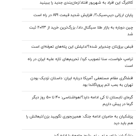
کالابرگ این افراد به شهریور افتاد/زمان‌بندی جدید را ببینید
پایان ارزانی دیپ‌سیک؟/ افزایش شدید قیمت API در راه است
چین دوباره به بازار طلا سیگنال داد/ بزرگ‌ترین خرید از ۲۰۲۳ ثبت
شد
قبض برق‌تان چندبرابر شده؟/دلیلش این پله‌های تعرفه‌ای است
ترامپ خواست، سنا تصویب کرد/ تحریم‌های تازه علیه ایران در راه
است
افشاگری مقام مستعفی آمریکا درباره ایران: داستان نزدیک بودن
تهران به بمب اتم پروپاگاندا بود
گرمای تابستان تا کی ادامه دارد؟/هواشناسی: ۴۰ تا ۵۰ روز دیگر
گرما در پیش داریم
پزشکیان به حامیان ادامه جنگ: همین‌جوری نگویید بزن/تبعاتش را
هم باید دید
پزشکیان: با امر و نهی نمی‌شود جامعه را اداره کرد