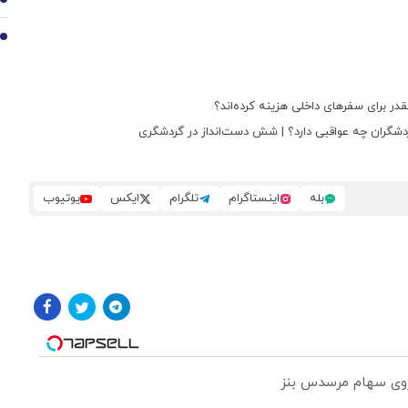
9
10
بله
اینستاگرام
تلگرام
ایکس
یوتیوب
 روی سهام مرسدس بنز