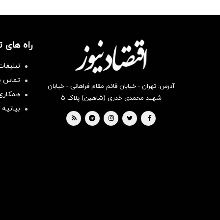
راه های 
تبلیغات
تماس با
آدرس: تهران - خیابان قائم مقام فراهانی - خیابان
همکاری 
شهید محمدی خدری (شاهین) پلاک ۵
بیانیه 