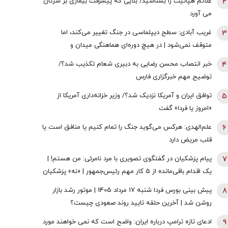
2
علائم هپاتیت را بشناسید/ بلایی که پیشرفت بیماری بر سرتان
می آورد
3
غریب آبادی: سطح دیپلماسی در جنگ تغییر می‌کند، اما
متوقف نمی‌شود | در هیچ دوره‌ای هماهنگی میدان و
دیپلماسی به اندازه امروز نبود | ادبیاتمان در زمان جنگ، مانند
4
خبر انتصاب محسن رضایی به دبیری شعام تکذیب شد؟/
ادبیاتمان در زمان صلح باشد؟
توضیح مهم خبرگزاری فارس
5
توافق ایران و آمریکا نزدیک شد؟/ وزیر خزانه‌داری آمریکا از
«امروز یا فردا» گفت
6
علم‌الهدی: هرکس می‌گوید جنگ را تمام کنیم یا منافق است یا
قلب مریض دارد
7
پیام پزشکیان در گفتگوی تصویری با مرد نامرئی: من هستم! |
یک اقدام باقی‌مانده از 5 کار مهم رئیس‌جمهور | «نه» پزشکیان
به مجریان گوش به فرمان جبلی و جلیلی!
8
پیش بینی بورس فردا شنبه 17 مرداد 1405 | موتور رشد بازار
روشن شد | آخرین حلقه تایید روند صعودی چیست؟
9
ادعای تازه ترامپ درباره ایران: واضح است که نمی خواهند مورد