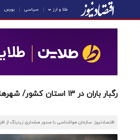
طلا و ارز
سیاسی
بورس
رگبار باران در ۱۳ استان کشور/ شهرهای بندری مراقب موج دریا باشند
اقتصادنیوز: سازمان هواشناسی با صدور هشداری زردرنگ از افزا