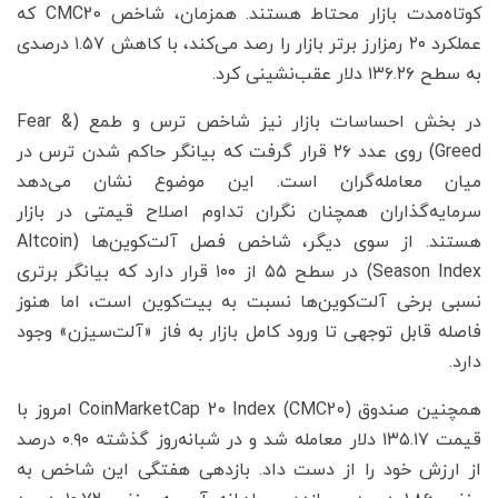
کوتاه‌مدت بازار محتاط هستند. همزمان، شاخص CMC20 که
عملکرد ۲۰ رمزارز برتر بازار را رصد می‌کند، با کاهش ۱.۵۷ درصدی
به سطح ۱۳۶.۲۶ دلار عقب‌نشینی کرد.
در بخش احساسات بازار نیز شاخص ترس و طمع (Fear &
Greed) روی عدد ۲۶ قرار گرفت که بیانگر حاکم شدن ترس در
میان معامله‌گران است. این موضوع نشان می‌دهد
سرمایه‌گذاران همچنان نگران تداوم اصلاح قیمتی در بازار
هستند. از سوی دیگر، شاخص فصل آلت‌کوین‌ها (Altcoin
Season Index) در سطح ۵۵ از ۱۰۰ قرار دارد که بیانگر برتری
نسبی برخی آلت‌کوین‌ها نسبت به بیت‌کوین است، اما هنوز
فاصله قابل توجهی تا ورود کامل بازار به فاز «آلت‌سیزن» وجود
دارد.
همچنین صندوق CoinMarketCap 20 Index (CMC20) امروز با
قیمت ۱۳۵.۱۷ دلار معامله شد و در شبانه‌روز گذشته ۰.۹۰ درصد
از ارزش خود را از دست داد. بازدهی هفتگی این شاخص به