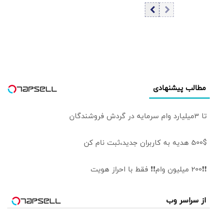
آژانس انرژی اتمی
«روبیو» ترجیح
می‌شود
می‌دهند؟
مطالب پیشنهادی
تا 3میلیارد وام سرمایه در گردش فروشندگان
500$ هدیه به کاربران جدید،ثبت نام کن
❗❗200 میلیون وام❗❗ فقط با احراز هویت
از سراسر وب