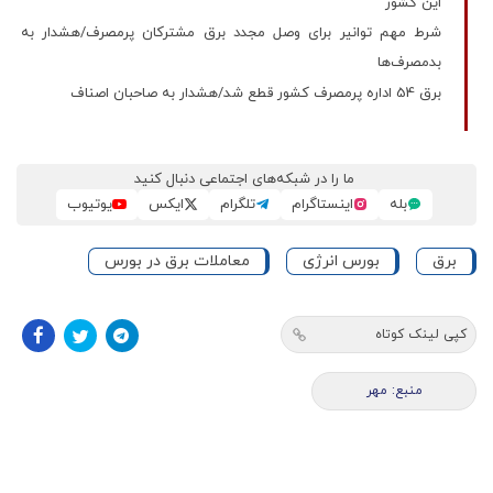
این کشور
شرط مهم توانیر برای وصل مجدد برق مشترکان پرمصرف/هشدار به
بدمصرف‌ها
برق 54 اداره پرمصرف کشور قطع شد/هشدار به صاحبان اصناف
ما را در شبکه‌های اجتماعی دنبال کنید
بله
اینستاگرام
تلگرام
ایکس
یوتیوب
برق
بورس انرژی
معاملات برق در بورس
کپی لینک کوتاه
منبع: مهر