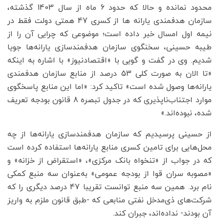
محدود نمانده و حالا که حدود 6 ماه از سال 1403 گذشته،
سازمان هدفمندی یارانه ها از کسری 47 همتی دولت فقط در
نیمه اول امسال خبر داده است؛ موضوعی که چرایی آن را از
طیبه حسینی،‌ سخنگوی سازمان هدفمندسازی یارانه‌ها جویا
شدیم. وی در گفت و گویی با «اقتصادنیوز» با اشاره به اینکه
«تا الان به صورت کلی 53 درصد از منابع سازمان هدفمندی
یارانه‌ها وصول شده است» تاکید کرد: «اما این منابع پاسخگوی
موارد اجتناب‌ناپذیری که در جدول تبصره 8 قانون بودجه تعریف
شده، نبوده‌اند.»
از حسینی پرسیدیم که سازمان هدفمندسازی یارانه‌ها از چه
محل‌هایی برای تامین کسری منابع یارانه‌ها استفاده کرده است
که در جواب از «تنخواه بانک مرکزی»، «استقراض از خزانه» و
«مصوبه سران قوا از بودجه عمومی» به‌عنوان سه منبع کمکی
نام برد. همین سه منبع توانست تقریبا 47 درصد دیگری را که
شرکت‌های ذی‌مدخل نفتی منابعی که -طبق قانون ملزم به واریز
آن بودند- نداده‌اند، جبران کند.