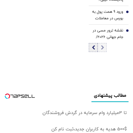
هیچ آتش‌سوزی
ورود 9 همت پول به
رخ نداده و هیچ
6
بورس در معاملات
کس مجروح نشده
امروز | فقط 18 نماد
است
نقشه ترور مسی در
منفی بودند |
7
جام جهانی 2026/
بازگشایی نماد
تهدید به بمب
«فولاد» پس از 5.5
گذاری پیش از بازی
ماه
آرژانتین با مصر/
ماجرا چه بود؟
مطالب پیشنهادی
تا 3میلیارد وام سرمایه در گردش فروشندگان
500$ هدیه به کاربران جدید،ثبت نام کن