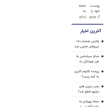
های
دکترا
پوست
حمله
دندان
رو در
خود را
به
پزشکی
اورده😳
از پیری
زردی
با پک
چون
نجات
دندان
سفید
دیگه
دهید!
ها با
کننده
نیازی
آخرین اخبار
با کرم
ژل
خانگی
نداری
ضدچروک
سفید
بوتاکس
ولایتی هشدار داد/
جلبک
کننده
1
کنی!!!
نیروهای خارجی باید
دندان!
منطقه را ترک کنند
خرید40%تخفیف
مداح سرشناس به
2
طرز هولناکی به
قتل رسید / فیلم
پرونده کلثوم اکبری
جنایت برای خانواده
3
به کجا رسید؟
ارسال شد
پمپ بنزین های
4
مشهد قطع شد؟
حمله پهپادی به
5
پالایشگاه لیبی/