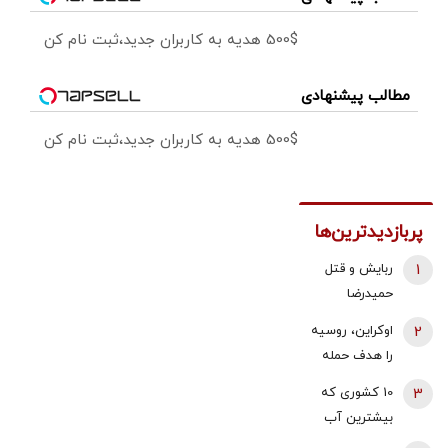
500$ هدیه به کاربران جدید،ثبت نام کن
مطالب پیشنهادی
500$ هدیه به کاربران جدید،ثبت نام کن
پربازدیدترین‌ها
1
ربایش و قتل
حمیدرضا
رجب‌زاده تایید
2
اوکراین، روسیه
شد/ ارسال
را هدف حمله
ویدئویی از
قرار داد/ آتش
3
10 کشوری که
لحظه قتل او
سوزی گسترده
بیشترین آب
برای
در پالایشگاه
شیرین جهان را
خانواده‌اش+