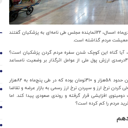
به گزارش اقتصادنیوز، روزنامه هم میهن نوشت:در روز 12دی‌ماه امسال، 122نماینده مجلس طی نامه‌ای به پزشکیان گفتند
ع معیشت مردم گذاشته است.
آیا گناه این کوچک شدن سفره مردم گردن پزشکیان است؟
1
طبق آنچه که در این نامه به آن اشاره شده، کاهش 40درصدی ارزش پول ملی از عوامل اثرگذار بر وضعیت نامساعد
2
به عبارت دیگر نرخ دلار در زمان تحویل دولت به پزشکیان حدود 58هزار و 410تومان بوده که در طی پنج‌ماه به 82هزار
ی کردن نرخ ارز و سپردن نرخ ارز رسمی به بازار عرضه و تقاضا
3
دومینوی افزایشی قرار گرفته و روندی صعودی پیدا کند. اما
رید مردم را کم کرده است؟
4
دهم
5