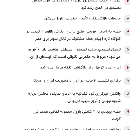
2
کارگران آلمانی مرفه‌ترین کارگران اروپا | قدرت خرید حداقل
دستمزد در آلمان رشد کرد
3
معوقات بازنشستگان تأمین اجتماعی واریز می‌شود
4
حمله به آخرین خروجی خلیج فارس | نگرانی بازارها از تهدید در
گلوگاه تازه | پیام حمله مشکوک در کانال سوئر برای مصر
چیست؟
5
تعلیق تصمیم، جرئت تصمیم | مصطفی هاشمی‌طبا: «آخر چه
می‌شود» مربوط به حکمرانی ناتوانی است که آینده‌ای از آن
خود نمی‌بیند
6
زمان اعلام توافق برای بازگشایی تنگه هرمز اعلام شد
7
برگزاری نشست ۴ جانبه در اردن با محوریت ایران و آمریکا
8
واکنش خبرگزاری قوه قضائیه به ادعای نماینده مجلس درباره
شیوه ردیابی و ترور شهید لاریجانی
9
حمله پهپادی به ۲ کشتی باری/ محموله نظامی هدف قرار
گرفت
درخواست جمهوری اسلامی برای برخورد با ۲ چهره پرحاشیه/ بوی