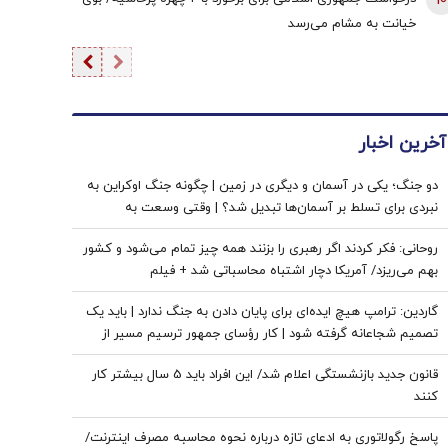
10
خیانت به مشام می‌رسد
آخرین اخبار
دو جنگ؛ یکی در آسمان و دیگری در زمین | چگونه جنگ اوکراین به
نبردی برای تسلط بر آسمان‌ها تبدیل شد؟ | وقتی وسعت به
پراکندگی پدافندها می‌انجامد
روحانی: فکر کردند اگر رهبری را بزنند همه چیز تمام می‌شود و کشور
بهم می‌ریزد/ آمریکا دچار اشتباه محاسباتی شد + فیلم
گاردین: ترامپ هیچ ایده‌ای برای پایان دادن به جنگ ندارد | باید یک
تصمیم شجاعانه گرفته شود | کار رؤسای جمهور ترسیم مسیر از
میان بادهای طوفانی است
قانون جدید بازنشستگی اعلام شد/ این افراد باید 5 سال بیشتر کار
کنند
پاسخ رگولاتوری به ادعای تازه درباره نحوه محاسبه مصرف اینترنت/