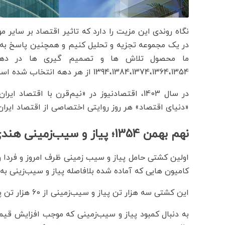
نگاه روندی این مزیت را دارد که تاثیر اقتصاد بر سایر مو
در یک مجموعه تجزیه و تحلیل کنیم و همچنین پاسخ به 
ما محصول تلاش ها و تصمیم گیری ها در دهه
1394،1384،1374،1364،1354 از هر دهه انتخاب شده است.
در سال 1403، اقتصادنیوز در «نیم‌قرن با اقتصاد
«دنیای اقتصاد» هر روز روایتی اختصاصی از اقتصاد ایرا
نهم بهمن 1354؛ پیاز و سیب‌زمینی هندی توزیع می شود
اولین کشتی حامل پیاز و سیب زمینی ظرف امروز و فردا وا
کامیون هایی که آماده شده بلافاصله پیاز و سیب‌زینی ب
این کشتی سه هزار تن پیاز و سیب‌زمینی از 60 هزار تن پیاز و سیب‌زمینی خریداری از هندوستان را حمل می‌کند.