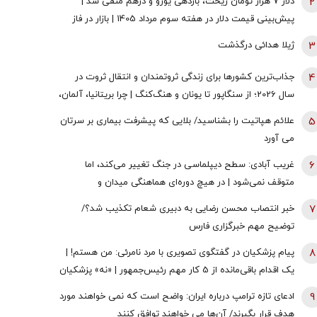
2
دلار ۷ هزار تومان ریخت، بازدهی یورو و درهم منفی شد |
پیش‌بینی قیمت دلار در هفته سوم مرداد 1405 | بازار در فاز
انتظار
3
ژیلا هدائی درگذشت
4
جذاب‌ترین کشورها برای زندگی ثروتمندان و انتقال ثروت در
سال 2026؛ از سنگاپور تا یونان و هنگ‌کنگ | چرا بریتانیا، آلمان،
فرانسه، نروژ و کره جنوبی درحال از دست دادن جذابیت
5
علائم هپاتیت را بشناسید/ بلایی که پیشرفت بیماری بر سرتان
هستند؟
می آورد
6
غریب آبادی: سطح دیپلماسی در جنگ تغییر می‌کند، اما
متوقف نمی‌شود | در هیچ دوره‌ای هماهنگی میدان و
دیپلماسی به اندازه امروز نبود | ادبیاتمان در زمان جنگ، مانند
7
خبر انتصاب محسن رضایی به دبیری شعام تکذیب شد؟/
ادبیاتمان در زمان صلح باشد؟
توضیح مهم خبرگزاری فارس
8
پیام پزشکیان در گفتگوی تصویری با مرد نامرئی: من هستم! |
یک اقدام باقی‌مانده از 5 کار مهم رئیس‌جمهور | «نه» پزشکیان
به مجریان گوش به فرمان جبلی و جلیلی!
9
ادعای تازه ترامپ درباره ایران: واضح است که نمی خواهند مورد
هدف قرار بگیرند/ آن‌ها می خواهند توافق کنند