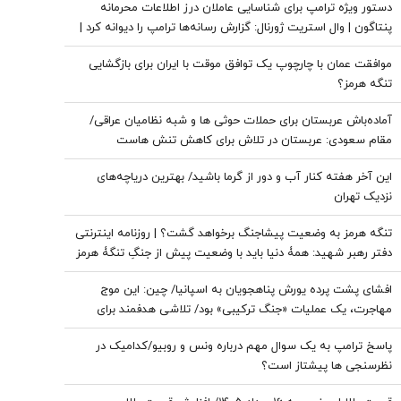
دستور ویژه ترامپ برای شناسایی عاملان درز اطلاعات محرمانه
پنتاگون | وال استریت ژورنال: گزارش رسانه‌ها ترامپ را دیوانه کرد |
ایران جسورتر می شود اگر...
موافقت عمان با چارچوپ یک توافق موقت با ایران برای بازگشایی
تنگه هرمز؟
آماده‌باش عربستان برای حملات حوثی ها و شبه نظامیان عراقی/
مقام سعودی: عربستان در تلاش برای کاهش تنش هاست
این آخر هفته کنار آب و دور از گرما باشید/ بهترین دریاچه‌های
نزدیک تهران
تنگه هرمز به وضعیت پیشاجنگ برخواهد گشت؟ | روزنامه اینترنتی
دفتر رهبر شهید: همۀ دنیا باید با وضعیت پیش از جنگِ تنگۀ هرمز
خداحافظی کنند
افشای پشت پرده یورش پناهجویان به اسپانیا/ چین: این موج
مهاجرت، یک عملیات «جنگ ترکیبی» بود/ تلاشی هدفمند برای
اعمال فشار بر دولت «پدرو سانچز»
پاسخ ترامپ به یک سوال مهم درباره ونس و روبیو/کدامیک در
نظرسنجی ها پیشتاز است؟