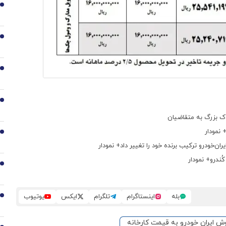
1
2
3
4
وک بزرگ به متقاضیان
 نمودار
5
ُندرو+ نمودار
6
بله
اینستاگرام
تلگرام
ایکس
یوتیوب
7
ش ایران خودرو به قیمت کارخانه