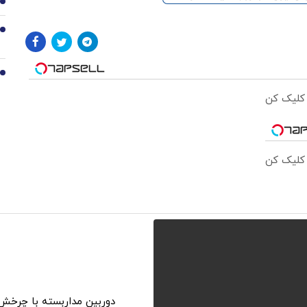
8
9
10
 کلیک کن
 کلیک کن
دوربین مداربسته با چرخش 360° امروز تخفیف خورد !!🔥همین الان ب