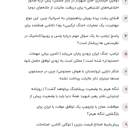
2
دومین خرابکاری آقای شهردار در بازار مسکن/ پس لرزه صدور
«ابلاغیه‌های اشتباهی» برای دریافت مالیات از خانه‌‌های دوم/
ممدانی زیر تیغ رفت
3
افشای پشت پرده یورش پناهجویان به اسپانیا/ چین: این موج
مهاجرت، یک عملیات «جنگ ترکیبی» بود/ تلاشی هدفمند برای
اعمال فشار بر دولت «پدرو سانچز»
4
پاسخ ترامپ به یک سوال مهم درباره ونس و روبیو/کدامیک در
نظرسنجی ها پیشتاز است؟
5
ترامپ: جنگ ایران بزودی پایان می‌یابد | تامین برخی مهمات
«محدودتر» شده است | ممکن است به زودی توافق حاصل شود
| ما ذخایر تقریبا نامحدود داریم
6
شکار دارایی ثروتمندان با هوش مصنوعی/ چین در جستجوی
صدها میلیارد دلار مالیات پرداخت نشده
7
تنگه هرمز به وضعیت پیشاجنگ برخواهد گشت؟ | روزنامه
اینترنتی دفتر رهبر شهید: همۀ دنیا باید با وضعیت پیش از
جنگِ تنگۀ هرمز خداحافظی کنند
8
موافقت عمان با چارچوپ یک توافق موقت با ایران برای
بازگشایی تنگه هرمز؟
9
پیش‌شرط اصلاح قیمت بنزین | توکلی کاشی: اصلاحات