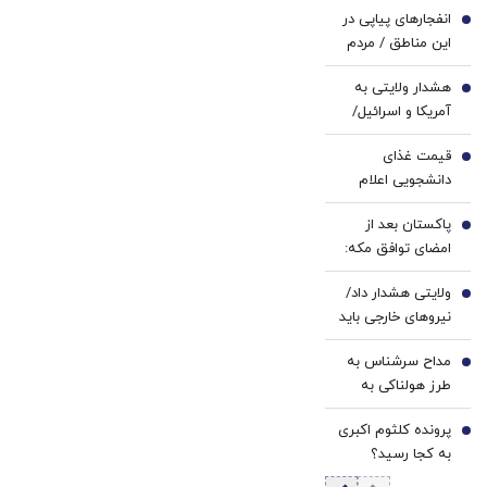
در4
با پک
23
انفجارهای پیاپی در
قسطه
سفید
1
روزه
این مناطق / مردم
کننده
ساخت!
آماده باشند
خانگی
هشدار ولایتی به
2
آمریکا و اسرائیل/
منطقه را ترک کنید
قیمت غذای
3
دانشجویی اعلام
شد
پاکستان بعد از
4
امضای توافق مکه:
باید در برابر اسرائیل
ولایتی هشدار داد/
متحد شویم
5
نیروهای خارجی باید
منطقه را ترک کنند
مداح سرشناس به
6
طرز هولناکی به
قتل رسید / فیلم
پرونده کلثوم اکبری
جنایت برای خانواده
7
به کجا رسید؟
ارسال شد