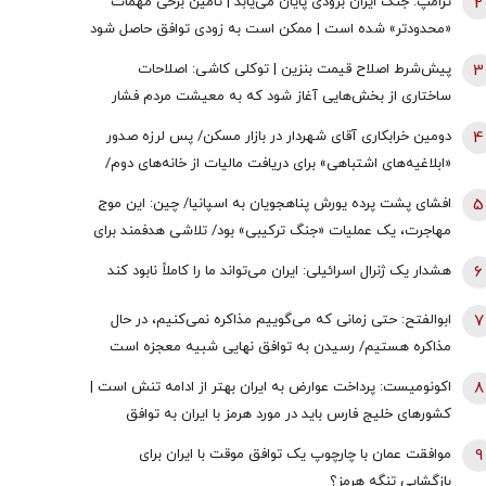
2
ترامپ: جنگ ایران بزودی پایان می‌یابد | تامین برخی مهمات
«محدودتر» شده است | ممکن است به زودی توافق حاصل شود
| ما ذخایر تقریبا نامحدود داریم
3
پیش‌شرط اصلاح قیمت بنزین | توکلی کاشی: اصلاحات
ساختاری از بخش‌هایی آغاز شود که به معیشت مردم فشار
وارد نکند
4
دومین خرابکاری آقای شهردار در بازار مسکن/ پس لرزه صدور
«ابلاغیه‌های اشتباهی» برای دریافت مالیات از خانه‌‌های دوم/
ممدانی زیر تیغ رفت
5
افشای پشت پرده یورش پناهجویان به اسپانیا/ چین: این موج
مهاجرت، یک عملیات «جنگ ترکیبی» بود/ تلاشی هدفمند برای
اعمال فشار بر دولت «پدرو سانچز»
6
هشدار یک ژنرال اسرائیلی: ایران می‌تواند ما را کاملاً نابود کند
7
ابوالفتح: حتی زمانی که می‌گوییم مذاکره نمی‌کنیم، در حال
مذاکره هستیم/ رسیدن به توافق نهایی شبیه معجزه است
8
اکونومیست: پرداخت عوارض به ایران بهتر از ادامه تنش است |
کشورهای خلیج فارس باید در مورد هرمز با ایران به توافق
برسند | اعراب در مخمصهِ ترامپ گرفتار شده‌اند
9
موافقت عمان با چارچوپ یک توافق موقت با ایران برای
بازگشایی تنگه هرمز؟