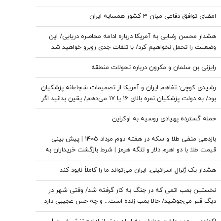
امضای توافق دفاعی میان 3 کشور همسایه ایران
هشدار محسن رضایی به آمریکا درباره ادامه محاصره دریایی/ این
وضعیت را تحمل نخواهیم کرد/ با تلفات جدی روبرو خواهید شد
رایزنی بن سلمان و مکرون درباره تحولات منطقه
رشیدی کوچی: تفاهم ایران و آمریکا از تصمیمات شجاعانه پزشکیان
بود/ به دولت پزشکیان نمره بالای ۱۶ یا ۱۷ می‌دهم/ یقین بدانید اگر
هر فرد دیگری جای پزشکیان بود، کشور با مشکلات بزرگی روبه‌رو
حمله گسترده پهپادی روسیه به اوکراین
می‌شد/ اگر جلیلی رئیس‌جمهور می‌شد...
بازدهی منفی طلا و سکه در هفته دوم مرداد 1405 | پیش بینی
قیمت طلا با دو اهرم دلار و تنگه هرمز | شرط بازگشت خریداران به
بازار
هشدار یک ژنرال اسرائیلی: ایران می‌تواند ما را کاملاً نابود کند
نخستین بمب اتمی که در جنگ به کار گرفته شد/ وقتی شهر در
دیگ قیر می‌جوشید/ حالا بمب زنده است... و چه حس عجیبی دارد
که پشت سر تو باشد