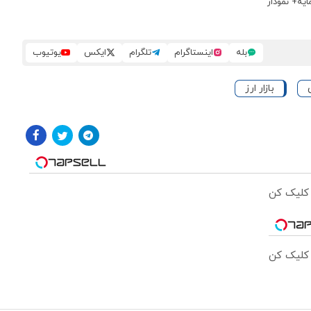
ایه+ نمودار
بله
اینستاگرام
تلگرام
ایکس
یوتیوب
بازار ارز
 کلیک کن
 کلیک کن