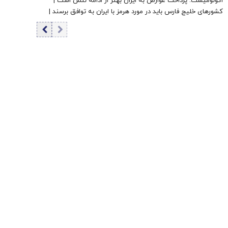
اکونومیست: پرداخت عوارض به ایران بهتر از ادامه تنش است |
کشورهای خلیج فارس باید در مورد هرمز با ایران به توافق برسند |
اعراب در مخمصهِ ترامپ گرفتار شده‌اند