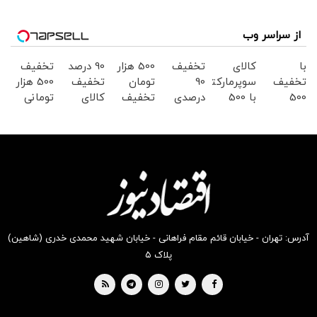
از سراسر وب
با
کالای
تخفیف
500 هزار
90 درصد
تخفیف
تخفیف
سوپرمارکتی
90
تومان
تخفیف
500 هزار
500
با 500
درصدی
تخفیف
کالای
تومانی
هزارتومن
هزار
سوپر
سوپرمارکت
سوپرمارکتی
سوپرمارکت
در
تومان
مارکت
دیجی
دیجی
دیجی
سوپرمارکت
تخفیف
دیجی
کالا
کالا
کالا!
دیجی
از دیجی
کالا
کالا
کالا
موجود
است
آدرس: تهران - خیابان قائم مقام فراهانی - خیابان شهید محمدی خدری (شاهین)
پلاک ۵