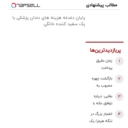
مطالب پیشنهادی
پایان دغدغه هزینه های دندان پزشکی با
پک سفید کننده خانگی
پربازدیدترین‌ها
1
زمان دقیق
پرداخت
معوقات
2
بازگشت چهره
بازنشستگان
محبوب به
تامین اجتماعی
تلویزیون
3
بقایی: درباره
اعلام شد
توافق مکه با
ایران صحبت
4
انفجار بزرگ در
شده بود | تبادل
تنگه هرمز/ یک
پیام با آمریکا از