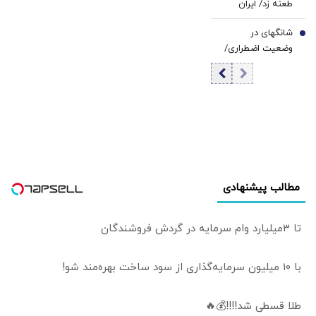
طعنه زد/ ایران
داخلی آمریکاست |
به‌جای آنکه تسلیم
چین و روسیه
شانگهای در
شود مطالباتش را
7
تلاش می کنند
وضعیت اضطراری/
سخت‌تر کرده است
توافق پایداری بین
چینی ها مجبور به
ایران و آمریکا شکل
ترک خانه‌هایشان
نگیرد
شدند
مطالب پیشنهادی
تا 3میلیارد وام سرمایه در گردش فروشندگان
با 10 میلیون سرمایه‌گذاری از سود ساخت بهره‌مند شو!
طلا قسطی شد!!!!💰🔥