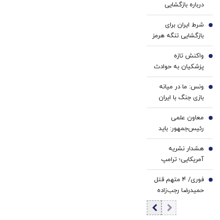
درباره بازگشایی
کننده
تنگه هرمز: ایران
خانگی
شرط ایران برای
وعده عبور حداکثری
2
بازگشایی تنگه هرمز
نفت از هرمز را داده
اعلام شد؟
است
واکنش تازه
3
پزشکیان به حوادث
دی ماه / آن
ونس: ما در میانه
اتفاقات به هیچ
4
بازی جنگ با ایران
وجه قابل قبول نبود؛
هستیم
نباید اشتباهات را
معاون علمی
5
تکرار کنیم!
رئیس‌جمهور: باید
منتظر سقوط رتبه
هشدار نشریه
علمی ایران در
6
آمریکایی؛ ترامپ
سطح جهانی باشیم
پیش از آنکه دیر
فوری/ ۴ متهم قتل
شود، از مارپیچ
7
حمیدرضا رجب‌زاده
جنگ با ایران خارج
بازداشت شدند
شود/ جنگ ایران
می‌تواند دو شریان