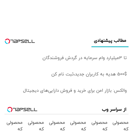
انرژی جهان را به
خطر بیندازد
مطالب پیشنهادی
تا 3میلیارد وام سرمایه در گردش فروشندگان
500$ هدیه به کاربران جدید،ثبت نام کن
والکس: بازار امن برای خرید و فروش دارایی‌های دیجیتال
از سراسر وب
محصولی
محصولی
محصولی
محصولی
محصولی
محصولی
که
که
که
که
که
که