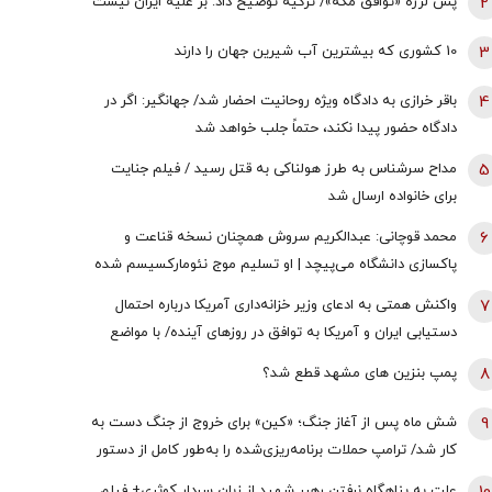
2
پس لرزه «توافق مکه»/ ترکیه توضیح داد: بر علیه ایران نیست
3
10 کشوری که بیشترین آب شیرین جهان را دارند
4
باقر خرازی به دادگاه ویژه روحانیت احضار شد/ جهانگیر: اگر در
دادگاه حضور پیدا نکند، حتماً جلب خواهد شد
5
مداح سرشناس به طرز هولناکی به قتل رسید / فیلم جنایت
برای خانواده ارسال شد
6
محمد قوچانی: عبدالکریم سروش همچنان نسخه قناعت و
پاکسازی دانشگاه می‌پیچد | او تسلیم موج نئومارکسیسم شده
است | سروش به زبان چپ سخن می‌گوید و نظام بازار آزاد
7
واکنش همتی به ادعای وزیر خزانه‌داری آمریکا درباره احتمال
رقابتی را با برچسب کاپیتالیسم توضیح می‌دهد
دستیابی ایران و آمریکا به توافق در روز‌های آینده/ با مواضع
قبلی وی درخصوص اقتصاد ایران در تعارض است
8
پمپ بنزین های مشهد قطع شد؟
9
شش ماه پس از آغاز جنگ؛ «کین» برای خروج از جنگ دست به
کار شد/ ترامپ حملات برنامه‌ریزی‌شده را به‌طور کامل از دستور
کار خارج نکرده/ گزینه عملیات زمینی وجود دارد؛ اما کسی
علت به پناهگاه نرفتن رهبر شهید از زبان سردار کوثری+ فیلم