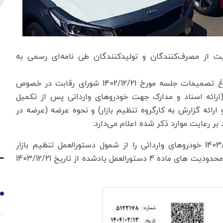
یت از مصرف‌کنندگان و تولیدکنندگان طی نامه‌ای رسمی به
پیرو نامه شماره 39595 مورخ 1404/01/18 با موضوع ابلاغ تصمیمات جلسه مورخ 1402/12/21 شورای رقابت در خصوص
رائه اسناد و مدارک جهت خودروهای وارداتی پس از تکمیل
رائه گزارش به کارگروه تنظیم بازار) و نحوه عرضه (عرضه در
 رعایت موارد ذکر شده اعلام می‌دارد:
شورای رقابت براساس مصوبات جلسه 730 مورخ 1403/12/21 خودروهای وارداتی را از شمول دستورالعمل تنظیم بازار
خودروهای سواری مصوبه 543 مستثنی نموده است فلذا محدودیت های ماده 4 دستورالعمل یادشده از تاریخ 1403/12/21
1