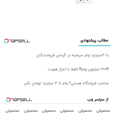
شد/ هواگردهای
استیضاح شد
شکارشده آمریکا و
اسرائیل هم به
نمایش درآمد
مطالب پیشنهادی
تا 3میلیارد وام سرمایه در گردش فروشندگان
❗❗200 میلیون وام❗❗ فقط با احراز هویت
صاحب فروشگاه هستی؟ وام تا ۳ میلیارد تومان بگیر
از سراسر وب
محصولی
محصولی
محصولی
محصولی
محصولی
محصولی