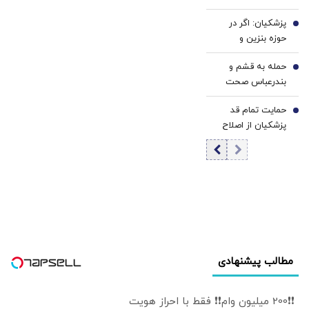
کرد
تهران
پزشکیان: اگر در
5
حوزه بنزین و
گازوئیل درست عمل
حمله به قشم و
نکنیم مشکلات
6
بندرعباس صحت
بیشتر خواهد شد |
دارد؟
ما نمی‌دانستیم قرار
حمایت تمام قد
7
است جنگ شود |
پزشکیان از اصلاح
اگر ارز ترجیحی
قیمت بنزین/ خب
حذف نمی شد با
چه زمانی باید دست
شروع جنگ قحطی
بزنیم؟ زمانی که
در بازار قطعی بود
خودمان غرق
شدیم؟
مطالب پیشنهادی
❗❗200 میلیون وام❗❗ فقط با احراز هویت