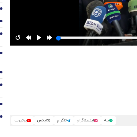
3
4
5
6
7
8
9
10
بله
اینستاگرام
تلگرام
ایکس
یوتیوب