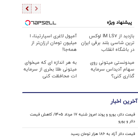
پیشنهاد ویژه
بازدید از IM LS7 لوکس
آمپول لاغری اسپارتینا، ا
ترین شاسی بلند برقی ایران
میلیون تومان ارزان‌تر از
در باشگاه انقلاب
همه‌جا!
میدونستی میتونی روی
به هر اندازه ای که میخوای
سهام آدیداس سرمایه
میتونی طلا بخری از سرمایه
گذاری کنی؟
ات محافظت کنی
آخرین اخبار
قیمت دلار، یورو و پوند امروز شنبه ۱۷ مرداد 1405/ کاهش قیمت
دلار و یورو
قیمت دلار آزاد به 186 هزار تومان رسید