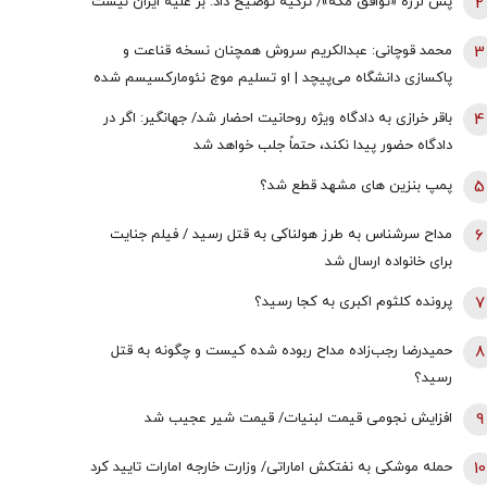
2
پس لرزه «توافق مکه»/ ترکیه توضیح داد: بر علیه ایران نیست
3
محمد قوچانی: عبدالکریم سروش همچنان نسخه قناعت و
پاکسازی دانشگاه می‌پیچد | او تسلیم موج نئومارکسیسم شده
است | سروش به زبان چپ سخن می‌گوید و نظام بازار آزاد
4
باقر خرازی به دادگاه ویژه روحانیت احضار شد/ جهانگیر: اگر در
رقابتی را با برچسب کاپیتالیسم توضیح می‌دهد
دادگاه حضور پیدا نکند، حتماً جلب خواهد شد
5
پمپ بنزین های مشهد قطع شد؟
6
مداح سرشناس به طرز هولناکی به قتل رسید / فیلم جنایت
برای خانواده ارسال شد
7
پرونده کلثوم اکبری به کجا رسید؟
8
حمیدرضا رجب‌زاده مداح ربوده شده کیست و چگونه به قتل
رسید؟
9
افزایش نجومی قیمت لبنیات/ قیمت شیر عجیب شد
10
حمله موشکی به نفتکش اماراتی/ وزارت خارجه امارات تایید کرد