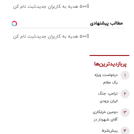
500$ هدیه به کاربران جدید،ثبت نام کن
مطالب پیشنهادی
500$ هدیه به کاربران جدید،ثبت نام کن
پربازدیدترین‌ها
1
درخواست ویژه
یک مقام
دولتی از
2
ترامپ: جنگ
جوانان: اگر
ایران بزودی
تفاهم ایران و
پایان می‌یابد |
3
دومین خرابکاری
آمریکارا برای
تامین برخی
آقای شهردار در
آینده ایران
مهمات
بازار مسکن/
مفید می‌دانید،
4
پیش‌شرط
«محدودتر»