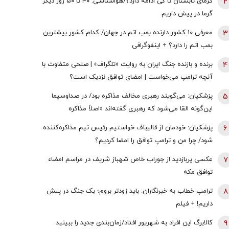
2
گرمای تابستان تا کی ادامه دارد؟/هواشناسی: ۴۰ تا ۵۰ روز دیگر
گرما در پیش داریم
3
معرفی 10 کشور دارنده بمب اتم در جهان/ کدام کشور بیشترین
بمب اتم را دارد؟ + اینفوگرافی
4
برنده و بازنده جنگ ایران به روایت «تلگراف» | صلحی متفاوت با
آنچه ترامپ می‌خواست | امضای توافق نزدیک است؟
5
پزشکیان: می‌گویند رهبری مخالف مذاکره بود/ در صداوسیما
این‌گونه القا می‌شود که رهبری گفته‌اند «اصلاً مذاکره
نمی‌کنیم» / ما با اجازه ایشان مذاکره کردیم
6
پزشکیان: خودمان از قالیباف خواستیم رئیس تیم مذاکره‌کننده
شود/ چرا من و ترامپ توافق را امضا کردیم؟
7
عکسی پربازدید از جوراب‌ خاص شهباز شریف در مراسم امضاء
توافق‌ مکه
8
ترامپ خطاب به خبرنگاران: باید زودتر بروم؛ یک جنگ در پیش
داریم! + فیلم
9
کالابرگ این افراد به شهریور افتاد/زمان‌بندی جدید را ببینید