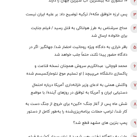
2
10 کشوری که بیشترین آب شیرین جهان را دارند
3
پس لرزه «توافق مکه»/ ترکیه توضیح داد: بر علیه ایران نیست
4
مداح سرشناس به طرز هولناکی به قتل رسید / فیلم جنایت
برای خانواده ارسال شد
5
باقر خرازی به دادگاه ویژه روحانیت احضار شد/ جهانگیر: اگر در
دادگاه حضور پیدا نکند، حتماً جلب خواهد شد
6
محمد قوچانی: عبدالکریم سروش همچنان نسخه قناعت و
پاکسازی دانشگاه می‌پیچد | او تسلیم موج نئومارکسیسم شده
است | سروش به زبان چپ سخن می‌گوید و نظام بازار آزاد
7
واکنش همتی به ادعای وزیر خزانه‌داری آمریکا درباره احتمال
رقابتی را با برچسب کاپیتالیسم توضیح می‌دهد
دستیابی ایران و آمریکا به توافق در روز‌های آینده/ با مواضع
قبلی وی درخصوص اقتصاد ایران در تعارض است
8
شش ماه پس از آغاز جنگ؛ «کین» برای خروج از جنگ دست به
کار شد/ ترامپ حملات برنامه‌ریزی‌شده را به‌طور کامل از دستور
کار خارج نکرده/ گزینه عملیات زمینی وجود دارد؛ اما کسی
9
پمپ بنزین های مشهد قطع شد؟
خواستار آن نیست
علت به پناهگاه نرفتن رهبر شهید از زبان سردار کوثری+ فیلم