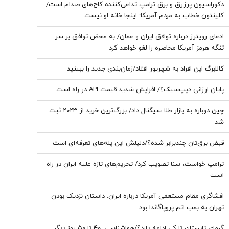
دکوراسیون پرزرق‌ و برق ترامپ تداعی‌کننده کاخ‌های صدام است/
کلینتون خطاب به مردم آمریکا: اینجا خانه او نیست
ادعای رویترز درباره توافق ایران و عمان/ به محض توافق بر سر
تنگه هرمز آمریکا محاصره را لغو خواهد کرد
کالابرگ این افراد به شهریور افتاد/زمان‌بندی جدید را ببینید
پایان ارزانی دیپ‌سیک؟/ افزایش شدید قیمت API در راه است
چین دوباره به بازار طلا سیگنال داد/ بزرگ‌ترین خرید از ۲۰۲۳ ثبت
شد
قبض برق‌تان چندبرابر شده؟/دلیلش این پله‌های تعرفه‌ای است
ترامپ خواست، سنا تصویب کرد/ تحریم‌های تازه علیه ایران در راه
است
افشاگری مقام مستعفی آمریکا درباره ایران: داستان نزدیک بودن
تهران به بمب اتم پروپاگاندا بود
گرمای تابستان تا کی ادامه دارد؟/هواشناسی: ۴۰ تا ۵۰ روز دیگر