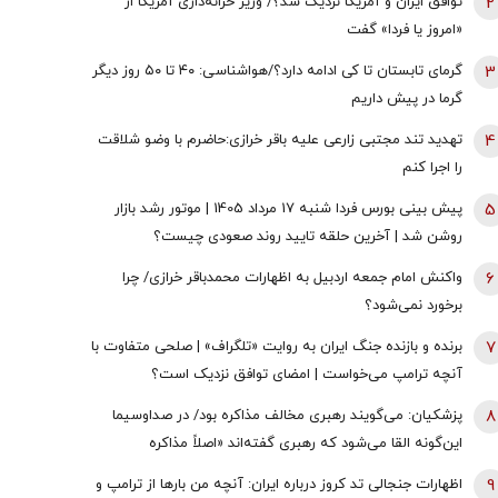
2
توافق ایران و آمریکا نزدیک شد؟/ وزیر خزانه‌داری آمریکا از
«امروز یا فردا» گفت
3
گرمای تابستان تا کی ادامه دارد؟/هواشناسی: ۴۰ تا ۵۰ روز دیگر
گرما در پیش داریم
4
تهدید تند مجتبی زارعی علیه باقر خرازی:حاضرم با وضو شلاقت
را اجرا کنم
5
پیش بینی بورس فردا شنبه 17 مرداد 1405 | موتور رشد بازار
روشن شد | آخرین حلقه تایید روند صعودی چیست؟
6
واکنش امام جمعه اردبیل به اظهارات محمدباقر خرازی/ چرا
برخورد نمی‌شود؟
7
برنده و بازنده جنگ ایران به روایت «تلگراف» | صلحی متفاوت با
آنچه ترامپ می‌خواست | امضای توافق نزدیک است؟
8
پزشکیان: می‌گویند رهبری مخالف مذاکره بود/ در صداوسیما
این‌گونه القا می‌شود که رهبری گفته‌اند «اصلاً مذاکره
نمی‌کنیم» / ما با اجازه ایشان مذاکره کردیم
9
اظهارات جنجالی تد کروز درباره ایران: آنچه من بارها از ترامپ و