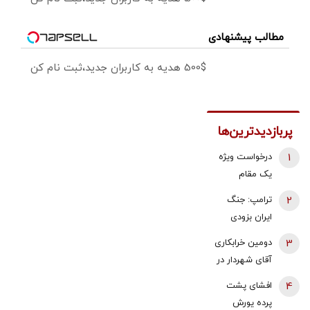
مطالب پیشنهادی
500$ هدیه به کاربران جدید،ثبت نام کن
پربازدیدترین‌ها
1
درخواست ویژه
یک مقام
دولتی از
2
ترامپ: جنگ
جوانان: اگر
ایران بزودی
تفاهم ایران و
پایان می‌یابد |
3
دومین خرابکاری
آمریکارا برای
تامین برخی
آقای شهردار در
آینده ایران
مهمات
بازار مسکن/
مفید می‌دانید،
4
افشای پشت
«محدودتر»
پس لرزه صدور
آن را با صدای
پرده یورش
شده است |