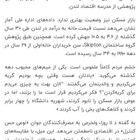
پژوهشی از مدرسه اقتصاد لندن.
بازار مسکن نیز وضعیت بهتری ندارد. داده‌های اداره ملی آمار
نشان می‌دهد نسبت قیمت خانه به درآمد در لندن طی ۳۰ سال
گذشته از ۴.۶ به ۱۰.۵ جهش کرده است. همچنین طبق پژوهش
گروه ساختمانی Skipton، سن خریداران خانه‌اولی از ۲۹ سال در
دهه ۱۹۹۰ به ۳۴ سال رسیده است.
خشم مردم کاملاً ملموس است. یکی از میم‌های محبوب دهه
گذشته می‌گوید: «یادتان هست وقتی بچه بودیم گریه
می‌کردیم و والدینمان می‌گفتند: “الان بهت یه چیزی می‌دم
برای گریه‌کردن”؟ فکر می‌کردیم قرار است ما را بزنند، اما در
عوض بازار مسکن را نابود کردند، شهریه دانشگاه را چهار برابر
کردند و کلاهک‌های یخی را آب کردند.»
به گفته دِ لا روزا، ولخرجی به مصرف‌کنندگان جوان «نوعی حس
کنترل» در اقتصادی نامطمئن می‌دهد. این میل، با مقایسه‌های
استرس‌زا با سبک زندگی تجملی همسالان ثروتمندتر در