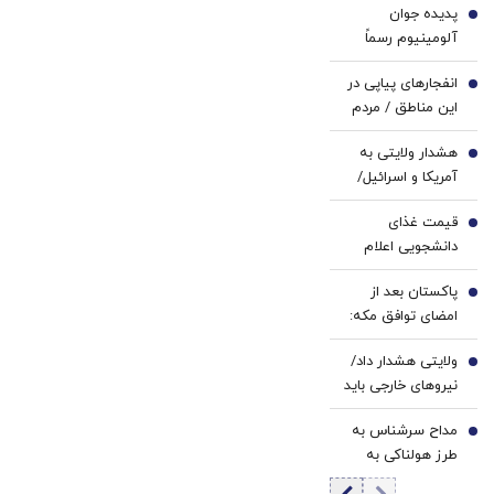
پدیده جوان
فوری
سفید
1
آلومینیوم رسماً
🔥🔥
کننده
پرسپولیسی شد
خانگی
انفجارهای پیاپی در
2
این مناطق / مردم
آماده باشند
هشدار ولایتی به
3
آمریکا و اسرائیل/
منطقه را ترک کنید
قیمت غذای
4
دانشجویی اعلام
شد
پاکستان بعد از
5
امضای توافق مکه:
باید در برابر اسرائیل
ولایتی هشدار داد/
متحد شویم
6
نیروهای خارجی باید
منطقه را ترک کنند
مداح سرشناس به
7
طرز هولناکی به
قتل رسید / فیلم