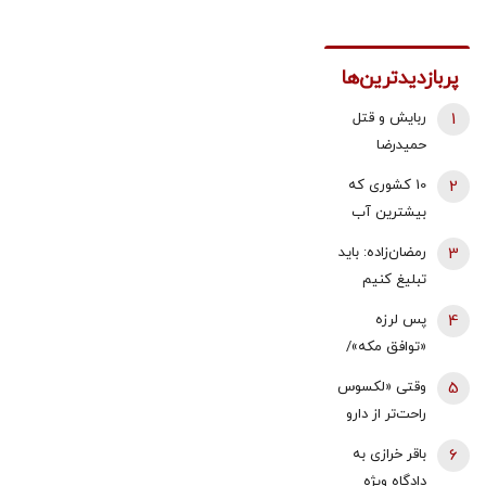
پربازدیدترین‌ها
1
ربایش و قتل
حمیدرضا
رجب‌زاده تایید
2
10 کشوری که
شد/ ارسال
بیشترین آب
ویدئویی از
شیرین جهان را
3
رمضان‌زاده: باید
لحظه قتل او
دارند
تبلیغ کنیم
برای
«پیمان مکه»
خانواده‌اش+
4
پس لرزه
ضداسرائیلی
عکس
«توافق مکه»/
است، نه
ترکیه توضیح
5
وقتی «لکسوس
ضدایرانی | ما
داد: بر علیه
راحت‌تر از دارو
هم می‌توانیم
ایران نیست
پیدا می‌شود»/
به آن ملحق
6
باقر خرازی به
کرمانپور: بیش
شویم | شاید
دادگاه ویژه