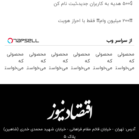
500$ هدیه به کاربران جدید،ثبت نام کن
❗❗200 میلیون وام❗❗ فقط با احراز هویت
از سراسر وب
محصولی
محصولی
محصولی
محصولی
محصولی
محصولی
که
که
که
که
که
که
می‌خواستی
می‌خواستی
می‌خواستی
می‌خواستی
می‌خواستی
می‌خواستی
رو در
رو در
رو در
رو در
رو در
رو در
شکفت
شگفت
شکفت
شگفت
شکفت
شکفت
انگیز
انگیز
انگیز
انگیز
انگیز
انگیز
دیجی‌کالا
دیجی‌کالا
دیجی‌کالا
دیجی‌کالا
دیجی‌کالا
دیجی‌کالا
بخر !
بخر !
بخر !
بخر !
بخر !
بخر !
آدرس: تهران - خیابان قائم مقام فراهانی - خیابان شهید محمدی خدری (شاهین)
پلاک ۵