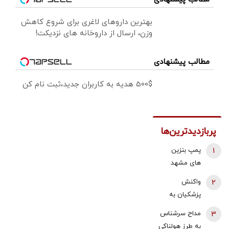
بهترین داروهای لاغری برای شروع کاهش
وزن، ارسال از داروخانه های نزدیکت!
مطالب پیشنهادی
500$ هدیه به کاربران جدید،ثبت نام کن
پربازدیدترین‌ها
1
پمپ بنزین
های مشهد
قطع شد؟
2
واکنش
پزشکیان به
استعفای
3
مداح سرشناس
ذوالقدر از
به طرز هولناکی