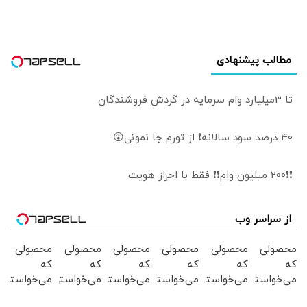
بود/ کاخ سفید
واکنش نشان داد
مطالب پیشنهادی
تا 3میلیارد وام سرمایه در گردش فروشندگان
40 درصد سود سالانه❗ از تورم جا نمونی😲
❗❗200 میلیون وام❗❗ فقط با احراز هویت
از سراسر وب
محصولی
محصولی
محصولی
محصولی
محصولی
محصولی
که
که
که
که
که
که
می‌خواستی
می‌خواستی
می‌خواستی
می‌خواستی
می‌خواستی
می‌خواستی
رو در
رو در
رو در
رو در
رو در
رو در