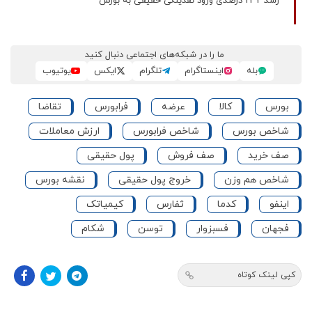
رشد 232 درصدی ورود نقدینگی حقیقی به بورس
ما را در شبکه‌های اجتماعی دنبال کنید
بله
اینستاگرام
تلگرام
ایکس
یوتیوب
بورس
کالا
عرضه
فرابورس
تقاضا
شاخص بورس
شاخص فرابورس
ارزش معاملات
صف خرید
صف فروش
پول حقیقی
شاخص هم‌ وزن
خروج پول حقیقی
نقشه بورس
اینفو
کدما
ثفارس
کیمیاتک
فجهان
فسبزوار
توسن
شکام
کپی لینک کوتاه