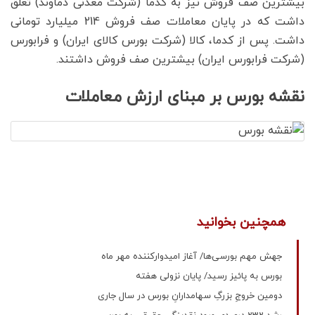
بیشترین صف فروش نیز به کدما (شرکت معدنی دماوند) تعلق
داشت که در پایان معاملات صف فروش 214 میلیارد تومانی
داشت. پس از کدما، کالا (شرکت بورس کالای ایران) و فرابورس
(شرکت فرابورس ایران) بیشترین صف فروش داشتند.
نقشه بورس بر مبنای ارزش معاملات
همچنین بخوانید
جهش مهم بورسی‌ها/ آغاز امیدوارکننده مهر ماه
بورس به پائیز رسید/ پایان نزولی هفته
دومین خروجِ بزرگِ سهامدارانِ بورس در سال جاری