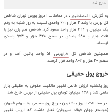
خارج شد.
به گزارش
، در معاملات امروز بورس تهران شاخص
اقتصادنیوز
کل بورس با رشد 2 هزار و 601 واحدی نسبت به روز شنبه به رقم
یک میلیون و 424 هزار واحد صعود کرد. شاخص هم وزن نیز با
افت هزار و 988 واحدی در سطح 420 هزار و 954 واحدی
ایستاد.
همچنین شاخص کل
51 واحد پائین آمد و در
فرابورس
سطح 20 هزار و 806 واحد قرار گرفت.
خروج پول حقیقی
روز یکشنبه ارزش خالص تغییر مالکیت حقوقی به حقیقی بازار
منفی شد و 468 میلیارد تومان پول حقیقی از بورس خارج شد.
در معاملات امروز بیشترین خروج پول حقیقی به سهام فجهان
(مجتمع جهان فولاد سیرجان) تعلق داشت که ارزش تغییر