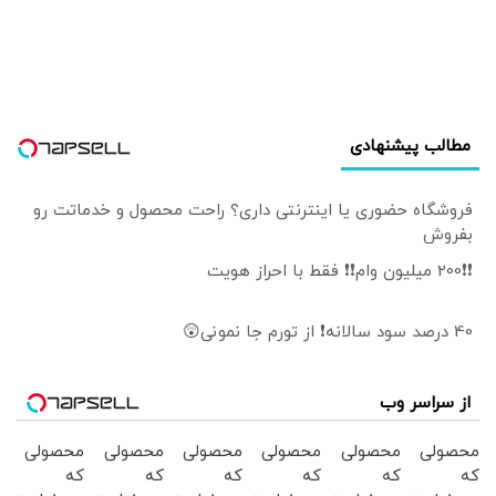
است/ کلینتون
خطاب به مردم
آمریکا: اینجا خانه او
نیست
مطالب پیشنهادی
فروشگاه حضوری یا اینترنتی داری؟ راحت محصول و خدماتت رو
بفروش
❗❗200 میلیون وام❗❗ فقط با احراز هویت
40 درصد سود سالانه❗ از تورم جا نمونی😲
از سراسر وب
محصولی
محصولی
محصولی
محصولی
محصولی
محصولی
که
که
که
که
که
که