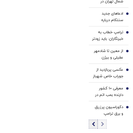
شمال تهران در
ساخت!!!
دوران قاجار + عکس
ادعاهای جدید
2
سنتکام درباره
محاصره دریایی/ ۵۱
ترامپ خطاب به
کشتی تجاری را
3
خبرنگاران: باید زودتر
منحرف کردیم/ دو
بروم؛ یک جنگ در
کشتی را از کار
از معین تا شادمهر
پیش داریم! + فیلم
4
انداخته‌ایم
عقیلی و بیژن
مرتضوی/ حرف های
عکسی پربازدید از
تازه پزشکیان درباره
5
جوراب‌ خاص شهباز
بازگشت ایرانی ها
شریف در مراسم
به کشور
معرفی 10 کشور
امضاء توافق‌ مکه
6
دارنده بمب اتم در
جهان/ کدام کشور
دکوراسیون پرزرق‌
بیشترین بمب اتم
7
و برق ترامپ
را دارد؟ +
تداعی‌کننده
اینفوگرافی
کاخ‌های صدام