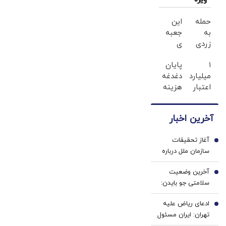
حمله
این
به
جعبه
زردی
ی
دندان
جادویی
۱
پایان
ها با
خنده
میلیارد
دغدغه
ژل
رو رو
اعتبار
هزینه
سفید
لبات
خرید
های
کننده
حک
طلا |
دندان
دندان!
میکنه
آخرین اخبار
بدون
پزشکی
خرید40%تخفیف
خرید40%تخفیف
ضامن
با پک
آغاز تحقیقات
و چک
سفید
1
سازمان ملل درباره
کننده
جاسوسی کارمندش
خانگی
آخرین وضعیت
برای اسرائیل
2
سلامتی جو بایدن:
سرطان جو بایدن به
ادعای ریاض علیه
استخوان‌ها سرایت
3
تهران: ایران مسئول
کرده است
حمله به نفتکش