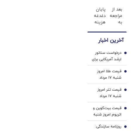
و
در حد
بعد از
پایان
ریاضی
لمینت
مراجعه
دغدغه
در
سفید
به
هزینه
پکیج
میکنه
خودرو45
های
ماز
(40%تخفیف)
،
دندان
آخرین اخبار
یک‌روزه
پزشکی
فروخته
با پک
درخواست سناتور
شد
سفید
1
ارشد آمریکایی برای
کننده
برکناری ترامپ/
خانگی
قیمت طلا امروز
سیاست های او
2
شنبه ۱۷ مرداد
فاجعه بار است/
۱۴۰۵/ افزایش
ترامپ در کدام
قیمت تتر امروز
قیمت طلا
3
سیاره زندگی
شنبه ۱۷ مرداد
می‌کند؟/ آیا او اصلا
1405 / کاهش
به مردم اهمیت
قیمت بیت‌کوین و
قیمت تتر
4
می‌دهد؟
اتریوم امروز شنبه
۱۷ مرداد ۱۴۰۵/
روزنامه سازندگی:
افزایش قیمت
5