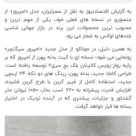
به گزارش اقتصادنیوز به نقل از عصرایران، مدل «امپرور» از
منصوری در نسخه های فعلی خود، یکی از مهم ترین و
محبوب ترین محصولات این برند در بازار جهانی شاسی
بلندهای لوکس به شمار می رود.
به همین دلیل، در موناکو از مدل جدید «امپرور سیگنچر»
رونمایی می شود؛ نسخه ای با کیت بدنه پهن از امپرور که بر
پایه رولز-رویس کالینان بلک بج سری2 توسعه یافته است.
طراحی کاملا جدید، بدنه پهن، رینگ های دو تکه 24 اینچی
جدید، استفاده کامل از فیبر کربن با طرح کربن فشرده،
افزایش قدرت پیشرانه به 720 اسب بخار، 1050 نیوتن متر
گشتاور و جزئیات بیشتری که در آینده نزدیک در اختیار
رسانه ها قرار خواهد گرفت.