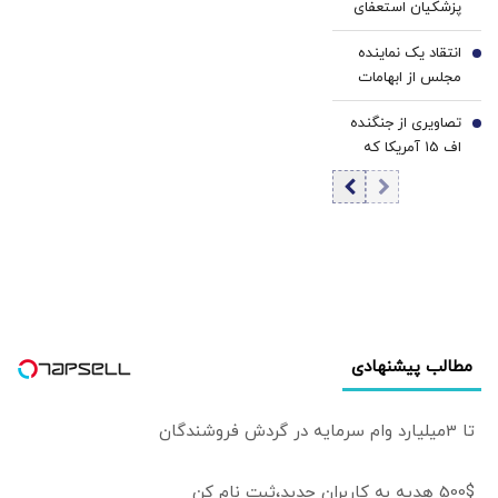
پزشکیان استعفای
بیت‌کوین
ذوالقدر را نپذیرفت/
انتقاد یک نماینده
سرداری با سابقه
6
مجلس از ابهامات
طولانی در سپاه و
درباره بازگشت پول
قوه قضائیه چگونه
تصاویری از جنگنده
نفت توسط
7
به دبیری شعام
اف 15 آمریکا که
تراستی‌ها/ وزیر
رسید؟
توسط سپاه منهدم
نفت تهدید به
شد/ هواگردهای
استیضاح شد
شکارشده آمریکا و
اسرائیل هم به
نمایش درآمد
مطالب پیشنهادی
تا 3میلیارد وام سرمایه در گردش فروشندگان
500$ هدیه به کاربران جدید،ثبت نام کن