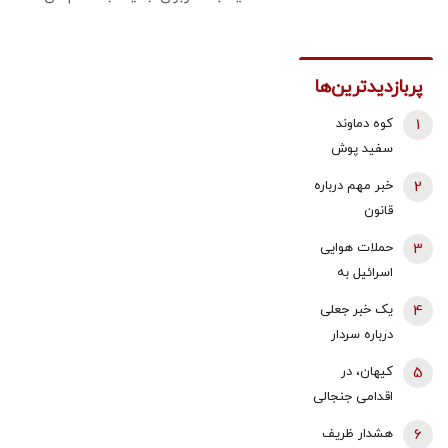
پربازدیدترین‌ها
1
کوه دماوند
سفید پوش
شد + فیلم
2
خبر مهم درباره
قانون
بازنشستگی /
3
حملات هوایی
شرایط جدید
اسرائیل به
بازنشستگی
جنوب لبنان/
4
یک خبر جعلی
زنان و مردان
زیر ساخت ها و
درباره سردار
اعلام شد
منازل لبنانی‌ها
وحیدی و
5
کیهان، در
تخریب شد
ساخت بمب
اقدامی جنجالی
اتم/ این شایعه
فراخوان حمله
6
هشدار ظریف
از هند نشأت
صادر کرد/