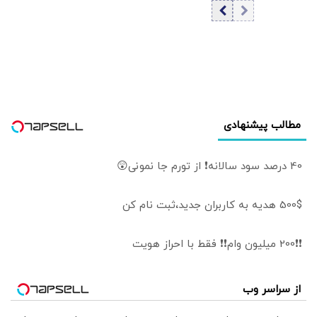
مذاکرات |
چین و روسیه هم
کنوانسیون رژیم
دل نگرانند
حقوقی دریای خزر
در انتظار تصویب
مجلس | سهم 11
درصدی ایران صحت
دارد؟
مطالب پیشنهادی
40 درصد سود سالانه❗ از تورم جا نمونی😲
500$ هدیه به کاربران جدید،ثبت نام کن
❗❗200 میلیون وام❗❗ فقط با احراز هویت
از سراسر وب