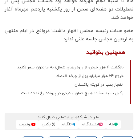
ماه تا شنبه دهم مهرماه خواهد بود جلسات مجلس پس از
تعطیلات دو هفته‌ای صحن از روز یکشنبه یازدهم مهرماه آغاز
خواهد شد.
عضو هیات رئیسه مجلس اظهار داشت: درواقع در ایام منتهی
به اربعین مجلس جلسه علنی ندارد.
همچنین بخوانید
بازگشت ۴ هزار خودرو از ورودی‌های شمال/ به مازندران سفر نکنید
خروج 64 هزار میلیارد پول از چرخه اقتصاد
انفجار بمب در کویته پاکستان
وکیل حمید صفت: هیچ اتفاق جدیدی در پرونده رخ نداده است
ما را در شبکه‌های اجتماعی دنبال کنید
بله
اینستاگرام
تلگرام
ایکس
یوتیوب