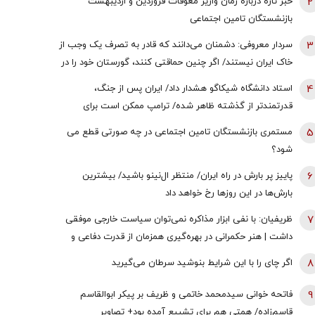
2
خبر تازه درباره زمان واریز معوقات فروردین و اردیبهشت
بازنشستگان تامین اجتماعی
3
سردار معروفی: دشمنان می‌دانند که قادر به تصرف یک وجب از
خاک ایران نیستند/ اگر چنین حماقتی کنند، گورستان خود را در
آنجا خواهند یافت/ دیپلماسی بدون پشتیبانی مردمی
4
استاد دانشگاه شیکاگو هشدار داد/ ایران پس از جنگ،
امکان‌پذیر نیست
قدرتمندتر از گذشته ظاهر شده/ ترامپ ممکن است برای
دستیابی به یک پیروزی نمادین پیش از انتخابات میان‌دوره‌ای
5
مستمری بازنشستگان تامین اجتماعی در چه صورتی قطع می
کنگره، به عملیات زمینی روی بیاورد
شود؟
6
پاییز پر بارش در راه ایران/ منتظر ال‌نینو باشید/ بیشترین
بارش‌ها در این روزها رخ خواهد داد
7
ظریفیان: با نفی ابزار مذاکره نمی‌توان سیاست خارجی موفقی
داشت | هنر حکمرانی در بهره‌گیری همزمان از قدرت دفاعی و
ظرفیت‌های دیپلماتیک است، نه حذف یکی به نفع دیگری
8
اگر چای را با این شرایط بنوشید سرطان می‌گیرید
9
فاتحه خوانی سیدمحمد خاتمی و ظریف بر پیکر ابوالقاسم
قاسم‌زاده/ همتی هم برای تشییع آمده بود+ تصاویر