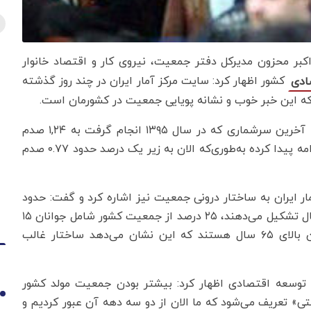
کبر محزون مدیرکل دفتر جمعیت، نیروی کار و اقتصاد خانوار
کشور اظهار کرد: سایت مرکز آمار ایران در چند روز گذشته
ادی
وی افزود: آهنگ رشد جمعیت از دهه ۶۰ شروع شد و تا آخرین سرشماری که در سال ۱۳۹۵ انجام گرفت به ۱,۲۴ صدم
درصد رسید؛ اما از آن سال تاکنون همان روند کاهشی ادامه پیدا کرده به‌طوری‌که الان به زیر یک درصد حدود ۰.۷۷ صدم
ار ایران به ساختار درونی جمعیت نیز اشاره کرد و گفت: حدود
۲۴ درصد از جمعیت کشور را کودکان و نوجوانان زیر ۱۵ سال تشکیل می‌دهند، ۲۵ درصد از جمعیت کشور شامل جوانان ۱۵
تا ۲۹ساله و ۴۴ درصد میان‌سال و مابقی هم سالمندان بالای ۶۵ سال هستند که این نشان می‌دهد ساختار غالب
 توسعه اقتصادی اظهار کرد: بیشتر بودن جمعیت مولد کشور
1
 تعریف می‌شود که ما الان از دو سه دهه آن عبور کردیم و