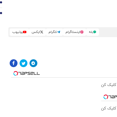
9
10
بله
اینستاگرام
تلگرام
ایکس
یوتیوب
 کلیک کن
 کلیک کن