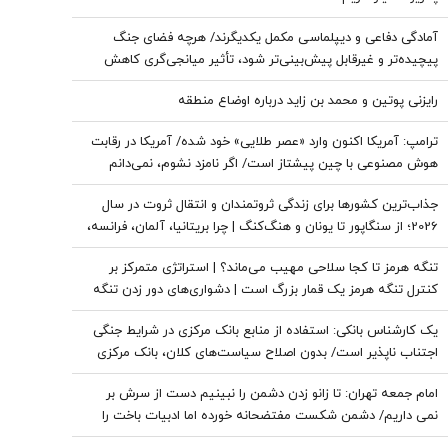
آمادگی دفاعی و دیپلماسی مکمل یکدیگرند/ هرچه فضای جنگ
پیچیده‌تر و غیرقابل پیش‌بینی‌تر شود، تأثیر میانجی‌گری کاهش
پیدا می‌کند/ نتانیاهو دنبال حفظ وضعیت «نه جنگ، نه صلح» در
رایزنی پوتین و محمد بن زاید درباره اوضاع منطقه
منطقه است
ترامپ: آمریکا اکنون وارد «عصر طلایی» خود شده/ آمریکا در رقابت
هوش مصنوعی با چین پیشتاز است/ اگر نامزد نشوم، نمی‌دانم
طرفدارانم باز هم رأی می‌دهند یا نه
جذاب‌ترین کشورها برای زندگی ثروتمندان و انتقال ثروت در سال
2026؛ از سنگاپور تا یونان و هنگ‌کنگ | چرا بریتانیا، آلمان، فرانسه،
نروژ و کره جنوبی درحال از دست دادن جذابیت هستند؟
تنگه هرمز تا کجا سلاحی مهیب می‌ماند؟ | استراتژی متمرکز بر
کنترل تنگه هرمز یک قمار بزرگ است | دشواری‌های دور زدن تنگه
برای نفت خام
یک کارشناس بانکی: استفاده از منابع بانک مرکزی در شرایط جنگی
اجتناب ناپذیر است/ بدون اصلاح سیاست‌های کلان، بانک مرکزی
به تنهایی قادر به مهار تورم نیست
امام جمعه تهران: تا زانو زدن دشمن را نبینیم دست از سرش بر
نمی داریم/ دشمن شکست مفتضحانه خورده اما ادبیات باخت را
هم بلد نیست