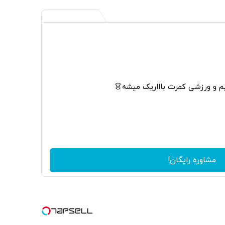
م و ورزشی کمرت باااریک میشه👗
مشاوره رایگان!