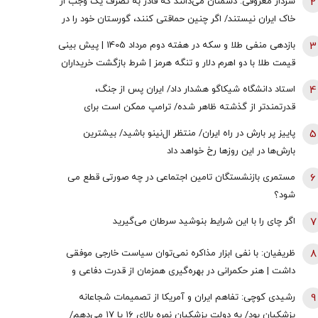
2
سردار معروفی: دشمنان می‌دانند که قادر به تصرف یک وجب از
خاک ایران نیستند/ اگر چنین حماقتی کنند، گورستان خود را در
آنجا خواهند یافت/ دیپلماسی بدون پشتیبانی مردمی
3
بازدهی منفی طلا و سکه در هفته دوم مرداد 1405 | پیش بینی
امکان‌پذیر نیست
قیمت طلا با دو اهرم دلار و تنگه هرمز | شرط بازگشت خریداران
به بازار
4
استاد دانشگاه شیکاگو هشدار داد/ ایران پس از جنگ،
قدرتمندتر از گذشته ظاهر شده/ ترامپ ممکن است برای
دستیابی به یک پیروزی نمادین پیش از انتخابات میان‌دوره‌ای
5
پاییز پر بارش در راه ایران/ منتظر ال‌نینو باشید/ بیشترین
کنگره، به عملیات زمینی روی بیاورد
بارش‌ها در این روزها رخ خواهد داد
6
مستمری بازنشستگان تامین اجتماعی در چه صورتی قطع می
شود؟
7
اگر چای را با این شرایط بنوشید سرطان می‌گیرید
8
ظریفیان: با نفی ابزار مذاکره نمی‌توان سیاست خارجی موفقی
داشت | هنر حکمرانی در بهره‌گیری همزمان از قدرت دفاعی و
ظرفیت‌های دیپلماتیک است، نه حذف یکی به نفع دیگری
9
رشیدی کوچی: تفاهم ایران و آمریکا از تصمیمات شجاعانه
پزشکیان بود/ به دولت پزشکیان نمره بالای ۱۶ یا ۱۷ می‌دهم/