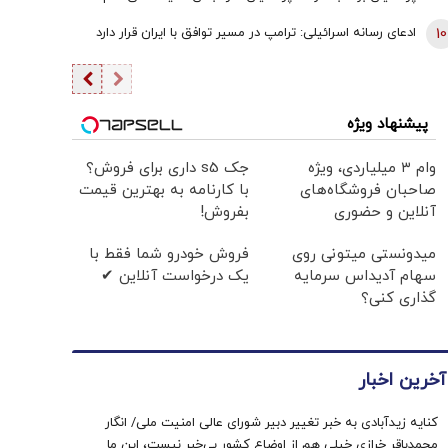
یقین بدانید اگر هر فرد دیگری جای پزشکیان بود، کشور با
10
ادعای رسانه اسرائیلی: ترامپ در مسیر توافق با ایران قرار دارد
مشکلات بزرگی روبه‌رو می‌شد/ اگر جلیلی رئیس‌جمهور
می‌شد...
پیشنهاد ویژه
وام ۳ میلیاردی، ویژه
جک s5 داری برای فروش؟
صاحبان فروشگاه‌های
با کارنامه به بهترین قیمت
آنلاین و حضوری
بفروش!
میدونستی میتونی روی
فروش خودرو شما فقط با
سهام آدیداس سرمایه
یک درخواست آنلاین ✔
گذاری کنی؟
آخرین اخبار
کنایه زیدآبادی به خبر تغییر دبیر شورای عالی امنیت ملی/ انگار
محمدباقر خرازی خیلی هم از اوضاع کشور بی‌خبر نیست، این ما