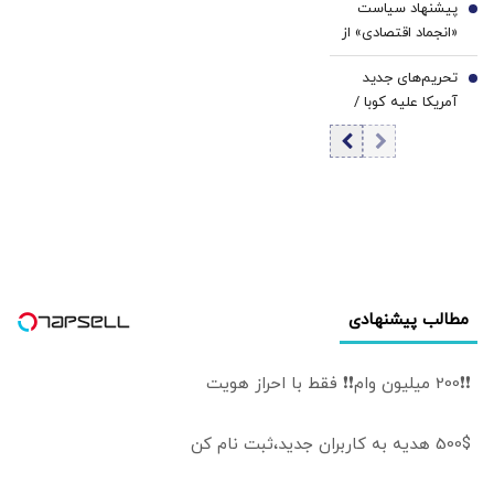
پیشنهاد سیاست
توپ از زمین ایران
6
«انجماد اقتصادی» از
و عمان خارج شده و
سوی یک
اکنون به زمین
تحریم‌های جدید
اقتصاددان |
7
آمریکا افتاده است
آمریکا علیه کوبا /
اساسی‌ترین وظیفه
روبیو بیانیه داد
بانک مرکزی
سیاست پولی است
| اولویت‌های بانک
مرکزی در شرایط
فعلی
مطالب پیشنهادی
❗❗200 میلیون وام❗❗ فقط با احراز هویت
500$ هدیه به کاربران جدید،ثبت نام کن