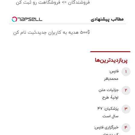
فروشندگان => فروشگاهت رو ثبت کن
مطالب پیشنهادی
500$ هدیه به کاربران جدید،ثبت نام کن
پربازدیدترین‌ها
1
فارس:
محمدباقر
ذوالقدر استعفا
2
جزئیات متن
داد/ محسن
اولیۀ طرح
رضایی دبیر
راهبردی
3
پزشکیان: ۴۷
شورای عالی
مدیریت تنگه
سال است
امنیت ملی شد
هرمز منتشر
می‌خواهیم
4
خبرگزاری فارس:
شد
درست کار
کریدورهای