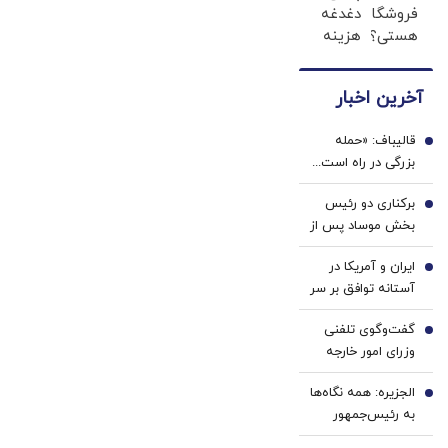
فروشگاه
دغدغه
اقساطی
گردش
هستی؟
هزینه
بفروشید
فروشندگان
وام تا
های
=>
۳
دندان
فروشگاهت
آخرین اخبار
میلیارد
پزشکی
رو ثبت
تومان
با پک
کن
قالیباف: «حمله
بگیر
سفید
1
بزرگی در راه است...
کننده
صبر کنید، نه، آن‌ها
خانگی
برکناری دو رئیس
می‌خواهند مذاکره
2
بخش موساد پس از
کنند» |این
ناکامی‌ها درباره
دیپلماسی نمایشی
ایران و آمریکا در
ایران
3
است که بارها تکرار
آستانه توافق بر سر
شده است
تنگه هرمز؟ | 3
گفت‌وگوی تلفنی
هدف مذاکرات با
4
وزرای امور خارجه
میانجی‌گری عمان |
ایران و موریتانی
مذاکره مستقیم
الجزیره: همه نگاه‌ها
5
محتمل است؟
به رئیس‌جمهور
ترامپ دوخته شده/