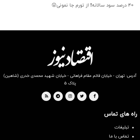
40 درصد سود سالانه❗ از تورم جا نمونی😲
آدرس: تهران - خیابان قائم مقام فراهانی - خیابان شهید محمدی خدری (شاهین)
پلاک ۵
راه های تماس
تبلیغات
تماس با ما