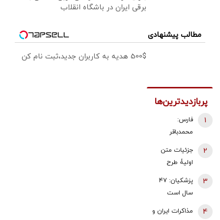
برقی ایران در باشگاه انقلاب
مطالب پیشنهادی
500$ هدیه به کاربران جدید،ثبت نام کن
پربازدیدترین‌ها
1
فارس:
محمدباقر
ذوالقدر استعفا
2
جزئیات متن
داد/ محسن
اولیۀ طرح
رضایی دبیر
راهبردی
3
پزشکیان: ۴۷
شورای عالی
مدیریت تنگه
سال است
امنیت ملی شد
هرمز منتشر
می‌خواهیم
4
مذاکرات ایران و
شد
درست کار