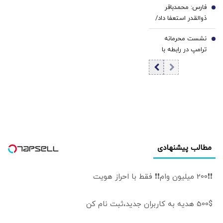
مرکزی در شرایط
فارس: محمدباقر
شدند
6
فعلی
ذوالقدر استعفا داد/
محسن رضایی دبیر
نشست محرمانه
شورای عالی امنیت
7
ترامپ در رابطه با
ملی شد
ایران در کاخ سفید
مطالب پیشنهادی
❗❗200 میلیون وام❗❗ فقط با احراز هویت
500$ هدیه به کاربران جدید،ثبت نام کن