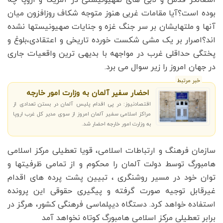
بوده است؟آیا مقامات غربی هنوز متوجه شکاف روزافزون میان
آنها و ملتهایشان بر سر جنگ غزه و جنایات صهیونیستها نشده
اند؟اصرار بر یک مشی شکست خورده تاریخی و اعتقادی،بلوغ و
پختگی حداقلی غرب در مواجهه با بدیهی ترین واقعیات جاری
در جهان امروز را زیر سوال می برد.
خبر مرتبط
احضار سفیر آلمان به وزارت امور خارجه
اقتصادنیوز: در پی اقدام پلیس آلمان در بستن تعدادی از
مراکز اسلامی سفیر آلمان امروز از سوی مدیر کل غرب اروپا
به وزارت امور خارجه احضار شد.
سازمان فرهنگ و ارتباطات اسلامی، قویا تعطیلی مرکز اسلامی
هامبورگ توسط دولت آلمان را محکوم و از تمامی ظرفیتها و
توان خود در مسیر روشنگری ، تبیین پشت پرده های اقدام
غیرقابل توجیه صورت گرفته و پیگیری حقوقی این پرونده
استفاده خواهد کرد. دستگاه دیپلماسی فرهنگی کشور، هرگز در
برابر تعطیلی مرکز اسلامی هامبورگ کوتاه نخواهد آمد