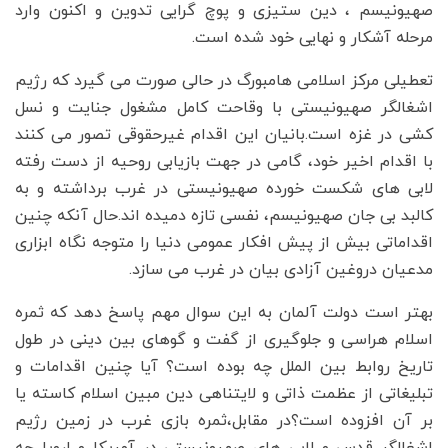
صهیونیسم ، دین ستیزی و پوچ گرایی تدوین و اکنون وارد
مرحله آشکار و نهایی خود شده است.
تعطیلی مرکز اسلامی هامبورگ در حالی صورت می گیرد که رژیم
اشغالگر صهیونیستی با وقاحت کامل مشغول جنایت و نسل
کشی در غزه است.بانیان این اقدام غیرحقوقی تصور می کنند
با اقدام اخیر خود، گامی در جهت بازیابی روحیه از دست رفته
لابی های شکست خورده صهیونیستی در غرب برداشته و به
کالبد بی جان صهیونیسم، نفسی تازه دمیده اند.حال آنکه چنین
اقداماتی بیش از پیش افکار عمومی دنیا را متوجه نگاه ابزاری
مدعیان دروغین آزادی بیان در غرب می سازد.
بهتر است دولت آلمان به این سوال مهم‌ پاسخ دهد که ثمره
اسلام هراسی و جلوگیری از گفت و گوهای بین دینی در طول
تاریخ روابط بین الملل چه بوده است؟ آیا چنین اقدامات و
تبلیغاتی از عظمت ذاتی و لایتناهی دین مبین اسلام کاسته یا
بر آن افزوده است؟در مقابل،ثمره بازی غرب در زمین رژیم
اشغالگر قدس و لابی های صهیونیستی در آمریکا و اروپا چه