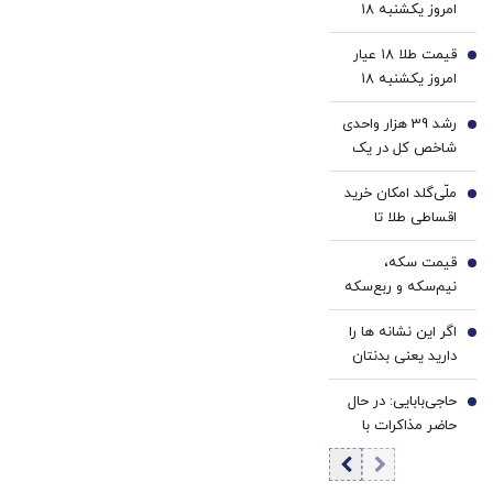
امروز یکشنبه ۱۸
نقاهت
کننده
مرداد ۱۴۰۵/کاهش
✨
خانگی
قیمت طلا ۱۸ عیار
قیمت طلا و سکه
2
امروز یکشنبه ۱۸
مرداد ۱۴۰۵/کاهش
رشد 39 هزار واحدی
قیمت طلا
3
شاخص کل در یک
روز پرعرضه | ارزش
ملّی‌گلد امکان خرید
معاملات بورس
4
اقساطی طلا تا
رکورد زد | خروج 6.9
سقف یک میلیارد
همت پول حقیقی
قیمت سکه،
تومان را فراهم کرد
5
زنگ خطر شد
نیم‌سکه و ربع‌سکه
امروز یکشنبه ۱۸
اگر این نشانه ها را
مرداد ۱۴۰۵/ کاهش
6
دارید یعنی بدنتان
قیمت سکه
سریع‌تر از سنتان
حاجی‌بابایی: در حال
پیر می‌شود
7
حاضر مذاکرات با
آمریکا وجود ندارد/
هر کشوری به