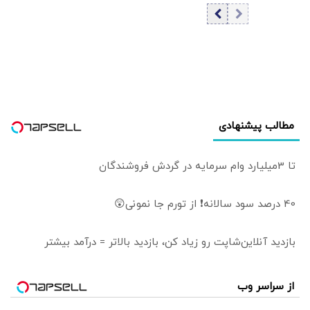
تنگه هرمز
جهانی زندگی
می‌کنند | سیاست
خارجی عرصه
تصمیم‌های دشوار و
سنجش دقیق
هزینه و فایده است
مطالب پیشنهادی
تا 3میلیارد وام سرمایه در گردش فروشندگان
40 درصد سود سالانه❗ از تورم جا نمونی😲
بازدید آنلاین‌شاپت رو زیاد کن، بازدید بالاتر = درآمد بیشتر
از سراسر وب