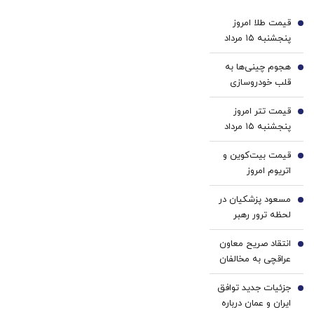
بگیر
با پک
قیمت طلا امروز
سفید
1
پنجشنبه ۱۵ مرداد
کننده
۱۴۰۵/ افزایش
خانگی
هجوم چینی‌ها به
قیمت طلا
2
قلب خودروسازی
اروپا | کارخانه‌های
قیمت تتر امروز
نیمه‌تعطیل اروپا در
3
پنجشنبه ۱۵ مرداد
همکاری با رقبای
1405 / کاهش
شرقی نجات پیدا
قیمت بیت‌کوین و
قیمت تتر
4
می‌کنند؟
اتریوم امروز
پنجشنبه ۱۵ مرداد
مسعود پزشکیان در
۱۴۰۵/ افزایش
5
لحظه ترور رهبر
قیمت بیت‌کوین
انقلاب و شهادت
انتقاد صریح معاون
ایشان کجا بود؟
6
عراقچی به مخالفان
مذاکره: با خودم فکر
جزئیات جدید توافق
می‌کنم این
7
ایران و عمان درباره
دوستان در چه