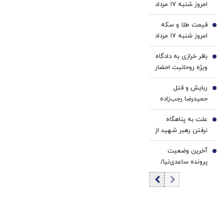
امروز شنبه ۱۷ مرداد
روزه
1405/ افزایش
ساخت!
قیمت طلا و سکه
قیمت دینار
3
امروز شنبه ۱۷ مرداد
۱۴۰۵/افزایش
باقر خرازی به دادگاه
قیمت طلا و سکه
4
ویژه روحانیت احضار
شد/ جهانگیر: اگر در
ربایش و قتل
دادگاه حضور پیدا
5
حمیدرضا رجب‌زاده
نکند، حتماً جلب
تایید شد/ ارسال
خواهد شد
علت به پناهگاه
ویدئویی از لحظه
6
نرفتن رهبر شهید از
قتل او برای
زبان سردار کوثری+
خانواده‌اش+ عکس
آخرین وضعیت
فیلم
7
پرونده ساعدی‌نیا/
همه اموال منقول و
غیرمنقول او،
مشمول مصادره قرار
گرفته/ کافه‌های
ساعدی‌نیا رفع