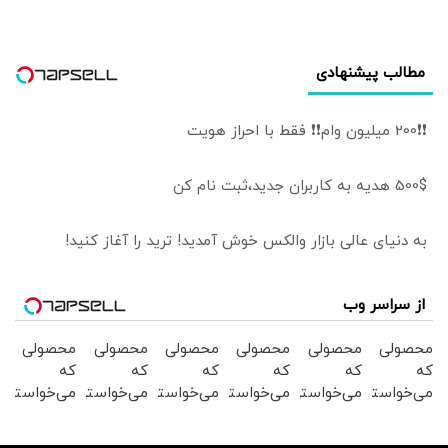
پلمب نشده‌اند/ او
تا زمان اعلام نتیجه
فرجام‌خواهی از
مطالب پیشنهادی
کافه‌داری محروم
است
❗❗200 میلیون وام❗❗ فقط با احراز هویت
500$ هدیه به کاربران جدید،ثبت نام کن
به دنیای عالی بازار والکس خوش آمدید! ترید را آغاز کنید!
از سراسر وب
محصولی
محصولی
محصولی
محصولی
محصولی
محصولی
که
که
که
که
که
که
می‌خواستی
می‌خواستی
می‌خواستی
می‌خواستی
می‌خواستی
می‌خواستی
رو در
رو در
رو در
رو در
رو در
رو در
شگفت
شکفت
شگفت
شگفت
شکفت
شکفت