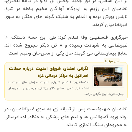
بر این اساس، در دور جدید توحش تل آویو در کرانه باختری،
نظامیان این رژیم به اردوگاه آوارگان مخیم بلاطه در شرق
نابلس یورش برده و اقدام به شلیک گلوله های جنگی به سوی
غیرنظامیان کردند.
خبرگزاری فلسطینی وفا اعلام کرد: طی این حمله دستکم ۱۰
غیرنظامی به شهادت رسیده و ۸ تن دیگر مجروح شده اند.
منابع بیمارستانی می گویند حال یکی از مجروحان وخیم است.
خبر مرتبط
نگرانی اعضای شورای امنیت درباره حملات
اسرائیل به مراکز درمانی غزه
اقتصادنیوز: اعضای شورای امنیت سازمان ملل نسبت به
هدف قرار دادن عمدی کادر پزشکی، بیماران و مجروحان
بیمارستان‌ها ابراز نگرانی کردند.
نظامیان صهیونیست پس از تیراندازی به سوی غیرنظامیان، در
روند ورود آمبولانس ها و تیم های پزشکی به منظور امدادرسانی
به مجروحان سنگ اندازی کردند.