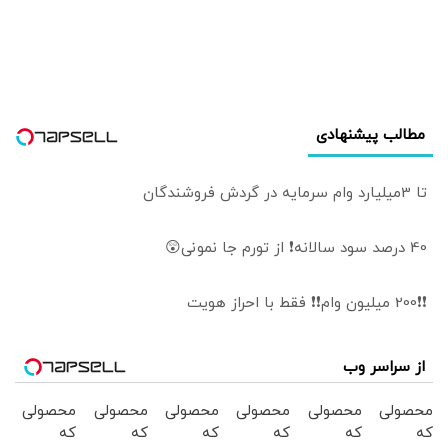
دادن به جنگ را
بپذیرم | رهبری
سیاسی ایران عمیقاً
دچار اختلاف است |
ایرانی‌ها افراد
فوق‌العاده دشواری
مطالب پیشنهادی
هستند
تا 3میلیارد وام سرمایه در گردش فروشندگان
40 درصد سود سالانه❗ از تورم جا نمونی😲
❗❗200 میلیون وام❗❗ فقط با احراز هویت
از سراسر وب
محصولی
محصولی
محصولی
محصولی
محصولی
محصولی
که
که
که
که
که
که